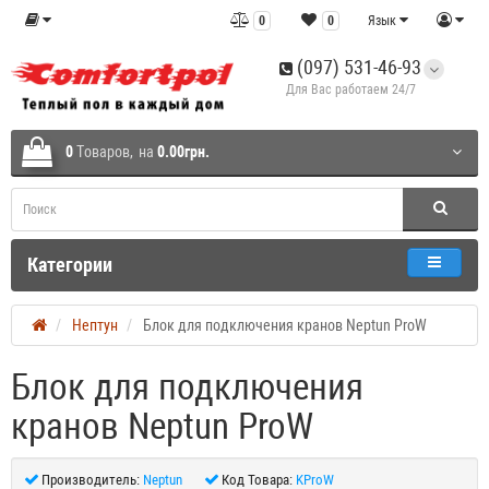
0
0
Язык
(097) 531-46-93
Для Вас работаем 24/7
0
Tоваров,
на
0.00грн.
Категории
Нептун
Блок для подключения кранов Neptun ProW
Блок для подключения
кранов Neptun ProW
Производитель:
Neptun
Код Товара:
KProW