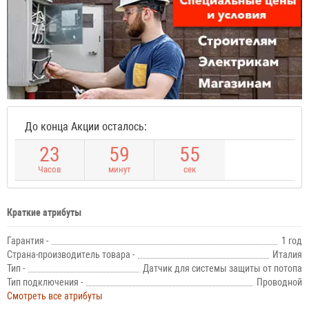
До конца Акции осталось:
2
3
5
9
5
4
Часов
минут
сек
Краткие атрибуты
Гарантия -
1 год
Страна-производитель товара -
Италия
Тип -
Датчик для системы защиты от потопа
Тип подключения -
Проводной
Смотреть все атрибуты