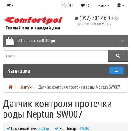
0
0
Язык
(097) 531-46-93
Для Вас работаем 24/7
0
Tоваров,
на
0.00грн.
Категории
Нептун
Датчик контроля протечки воды Neptun SW007
Датчик контроля протечки
воды Neptun SW007
Производитель:
Neptun
Код Товара:
SW007