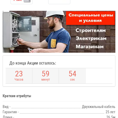
До конца Акции осталось:
2
3
5
9
5
4
Часов
минут
сек
Краткие атрибуты
Вид -
Двухжильный кабель
Гарантия -
25 лет
Длина -
26.5м