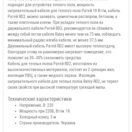
подходит для устройства теплого пола, мощность
нагревательный кабеля для теплого пола Ратей 18 Вт/м, кабель
Ратей RD2, можно заливать: цементным раствором, бетоном, а
также плиточным клеем. При укладке теплого пола из
двужильного кабеля Ратей RD2, рекомендуется не сближать
между собой петли кабеля Ratey менее чем на 75 мм, соблюдать
минимальный радиус изгиба кабеля, не менее 37,5 мм.
Двухжильный кабель Ратей RD2 имеет высокую теплоотдачу,
благодаря этому он равномерно нагревает помещение, это
позволит на 20–30% сэкономить средства.
Кабель для теплых полов Ратей RD2, изготовлен из
высококачественных материалов, состоит из 2 греющих жил,
изоляции ПВЦ, а также медного экрана. Изоляция
нагревательного кабеля для теплых полов Ratey RD2, не теряет
своих свойств при высокой температуре греющей жилы.
Технические характеристики
Напряжение, В: 220
Мощность при 220В, Вт/м: 18
Холодный конец: 3 м
Страна производитель: Украина