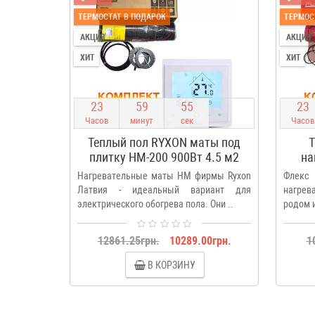
ТЕРМОСТАТ В ПОДАРОК
ТЕРМОС
АКЦИЯ
АКЦИЯ
ХИТ
ХИТ
2
3
5
9
5
4
2
3
Часов
минут
сек
Часов
Теплый пол RYXON маты под
Т
плитку HM-200 900Вт 4.5 м2
на
175
Нагревательные маты HM фирмы Ryxon
Флекс
Латвия - идеальный вариант для
нагрев
электрического обогрева пола. Они ..
родом и
12861.25грн.
10289.00грн.
1
В КОРЗИНУ