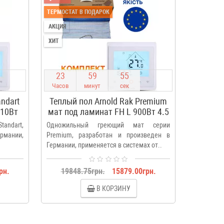
ТЕРМОСТАТ В ПОДАРОК
ТЕРМОСТАТ
АКЦИЯ
АКЦИЯ
ХИТ
ХИТ
2
3
5
9
5
4
2
3
Часов
минут
сек
Часов
andart
Теплый пол Arnold Rak Premium
Теплый
810Вт
мат под ламинат FH L 900Вт 4.5
теплые
м2
tandart,
Одножильный греющий мат серии
Двужиль
рмании,
Premium, разработан и произведен в
Premium,
Германии, применяется в системах от..
Германии,
рн.
19848.75грн.
15879.00грн.
2008
В КОРЗИНУ