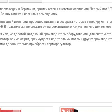
роизведен в Германии, применяется в системах отопления "Теплый пол". Те
 в Ваших жилых и не жилых помещениях.
 внешней изоляции, проводов питания и возврата которые генерируют тепл
FH P, практически не создает электромагнитного излучения, что делает е
 как, не дорогой, надежный производитель оборудования, для систем от
ов), которые имеют ряд преимуществ над теплыми полами других производи
димо дополнительно приобрести терморегулятор
-20 %