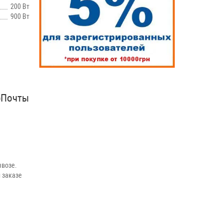
200 Вт
900 Вт
рПочты
возе.
 заказе