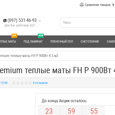
Сравнение товаров
0
(097) 531-46-93
Для Вас работаем 24/7
TOP
NEW
ЕПЛЫЕ МАТЫ
ПОД ЛАМИНАТ
ПЛЕНОЧНЫЙ ПОЛ
СНЕГОТАЯНИЕ
САМО
remium теплые маты FH P 900Вт 4.5 м2
remium теплые маты FH P 900Вт 
P 2145
0 отзывов
До конца Акции осталось:
2
3
5
9
5
4