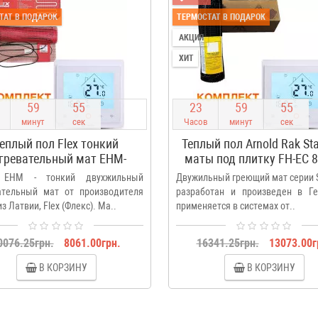
ТАТ В ПОДАРОК
ТЕРМОСТАТ В ПОДАРОК
АКЦИЯ
ХИТ
5
9
5
4
2
3
5
9
5
4
минут
сек
Часов
минут
сек
еплый пол Flex тонкий
Теплый пол Arnold Rak St
гревательный мат EHM-
маты под плитку FH-EC 
/4.5 787.5 Вт (0,5*9,0 м)
4.5 м2
 EHM - тонкий двухжильный
Двужильный греющий мат серии S
ательный мат от производителя
разработан и произведен в Ге
з Латвии, Flex (Флекс). Ма..
применяется в системах от..
0076.25грн.
8061.00грн.
16341.25грн.
13073.00г
В КОРЗИНУ
В КОРЗИНУ