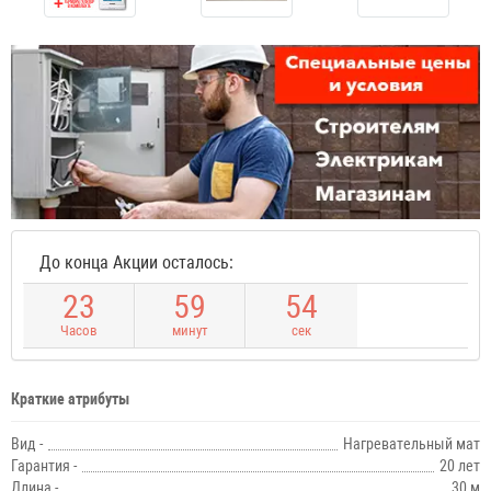
До конца Акции осталось:
2
3
5
9
5
4
Часов
минут
сек
Краткие атрибуты
Вид -
Нагревательный мат
Гарантия -
20 лет
Длина -
30 м