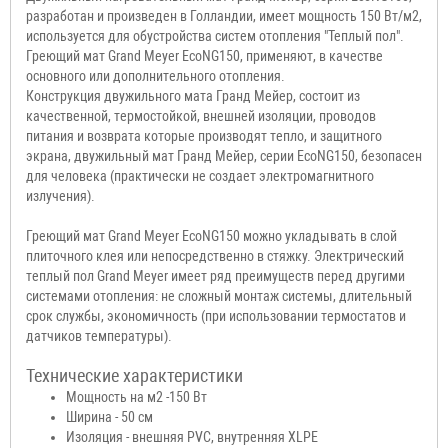
разработан и произведен в Голландии, имеет мощность 150 Вт/м2,
используется для обустройства систем отопления "Теплый пол".
Греющий мат Grand Meyer EcoNG150, применяют, в качестве
основного или дополнительного отопления.
Конструкция двужильного мата Гранд Мейер, состоит из
качественной, термостойкой, внешней изоляции, проводов
питания и возврата которые производят тепло, и защитного
экрана, двужильный мат Гранд Мейер, серии EcoNG150, безопасен
для человека (практически не создает электромагнитного
излучения).
Греющий мат Grand Meyer EcoNG150 можно укладывать в слой
плиточного клея или непосредственно в стяжку. Электрический
теплый пол Grand Meyer имеет ряд преимуществ перед другими
системами отопления: не сложный монтаж системы, длительный
срок службы, экономичность (при использовании термостатов и
датчиков температуры).
Технические характеристики
Мощность на м2 -150 Вт
Ширина - 50 см
Изоляция - внешняя PVC, внутренняя XLPE