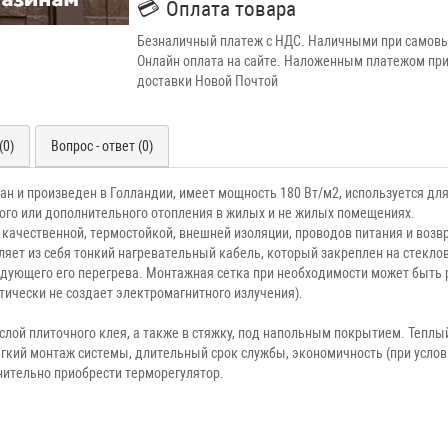
💳
Оплата товара
Безналичный платеж с НДС. Наличными при самовы
Онлайн оплата на сайте. Наложенным платежом при
доставки Новой Почтой
(0)
Вопрос - ответ (0)
н и произведен в Голландии, имеет мощность 180 Вт/м2, используется для
ного или дополнительного отопления в жилых и не жилых помещениях.
 качественной, термостойкой, внешней изоляции, проводов питания и возв
яет из себя тонкий нагревательный кабель, который закреплен на стекло
ующего его перегрева. Монтажная сетка при необходимости может быть 
тически не создает электромагнитного излучения).
лой плиточного клея, а также в стяжку, под напольным покрытием. Теплы
гкий монтаж системы, длительный срок службы, экономичность (при услов
нительно приобрести терморегулятор.