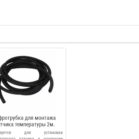
фротрубка для монтажа
тчика температуры 2м.
льзуется для установки
атурного датчика в основании