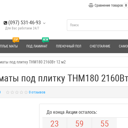
Сравнение товаров
0
(097) 531-46-93
Для Вас работаем 24/7
TOP
NEW
ЕПЛЫЕ МАТЫ
ПОД ЛАМИНАТ
ПЛЕНОЧНЫЙ ПОЛ
СНЕГОТАЯНИЕ
САМО
 маты под плитку THM180 2160Вт 12 м2
 маты под плитку THM180 2160Вт
0
0 отзывов
До конца Акции осталось:
2
3
5
9
5
4