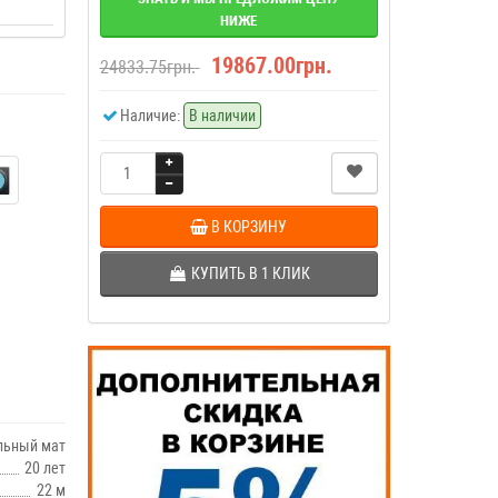
НИЖЕ
19867.00грн.
24833.75грн.
Наличие:
В наличии
В КОРЗИНУ
КУПИТЬ В 1 КЛИК
льный мат
20 лет
22 м