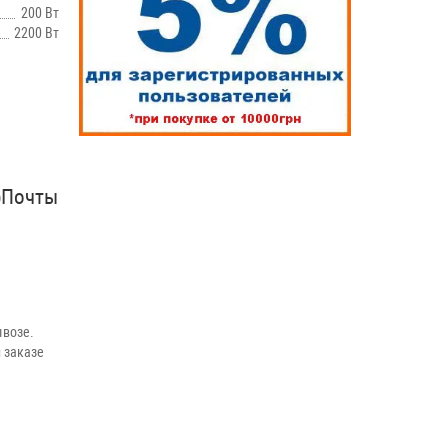
200 Вт
2200 Вт
рПочты
возе.
 заказе