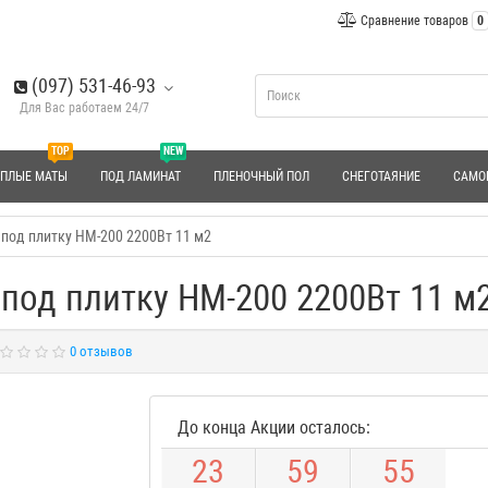
Сравнение товаров
0
(097) 531-46-93
Для Вас работаем 24/7
TOP
NEW
ЕПЛЫЕ МАТЫ
ПОД ЛАМИНАТ
ПЛЕНОЧНЫЙ ПОЛ
СНЕГОТАЯНИЕ
САМО
под плитку HM-200 2200Вт 11 м2
под плитку HM-200 2200Вт 11 м
0 отзывов
До конца Акции осталось:
2
3
5
9
5
3