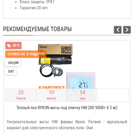
Класс защиты: IPX7
Гарантия 20 лет.
РЕКОМЕНДУЕМЫЕ ТОВАРЫ
-20 %
ТЕРМОСТАТ В ПОДАРОК
АКЦИЯ
ХИТ
2
3
5
9
5
3
Часов
минут
сек
Теплый пол RYXON маты под плитку HM-200 900Вт 4.5 м2
Нагревательные маты HM фирмы Ryxon Латвия - идеальный
вариант для электрического обогрева пола. Они ..