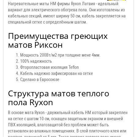
Нагревательные маты HM фирмы Ryxon Латвия - идеальный
вариант для электрического обогрева пола. Они изготовлены из
кабельных секций, имеют ширину 50 см, кабель закрепляется на
специальной сетке с определённым шагом.
Преимущества греющих
матов Риксон
Мощность 200Вт/м2 при толщине мене 4мм.
100% надежность
Фторопластовая изоляция Teflon
Кабель надежно зафиксирован на сетке
Сделано в Евросоюзе
Структура матов теплого
пола Ryxon
В основе мата Ryxon - двужильный кабель HM который закреплен
на сетке с шагом 10 см, оснащен защитным экраном и внешней
ПВХ изоляцией, влагозащитой без проблем может быть
установлен во влажных помещениях. В слой плиточного клея или
раствор, толщиной от 5 мм. Такая система теплого пола имеет