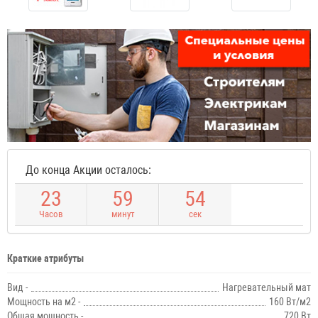
До конца Акции осталось:
2
3
5
9
5
4
Часов
минут
сек
Краткие атрибуты
Вид -
Нагревательный мат
Мощность на м2 -
160 Вт/м2
Общая мощность -
720 Вт