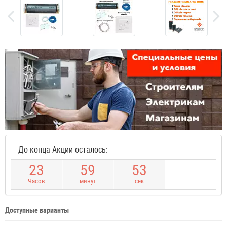
До конца Акции осталось:
2
3
5
9
5
3
Часов
минут
сек
Доступные варианты