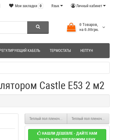
Мои закладки
0
Язык
Личный кабинет
0
Tоваров,
на
0.00грн.
РЕГУЛИРУЮЩИЙ КАБЕЛЬ
ТЕРМОСТАТЫ
НЕПТУН
лятором Castle E53 2 м2
Теплый пол пленочный инфракрасный Enerpia с терморегулятором Ca
Теплый пол пленочный инфокрасный Enerpi
НАШЛИ ДЕШЕВЛЕ - ДАЙТЕ НАМ
ЗНАТЬ И МЫ ПРЕДЛОЖИМ ЦЕНУ