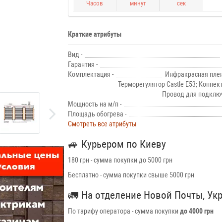
Часов
минут
сек
Краткие атрибуты
Вид -
Гарантия -
Комплектация -
Инфракрасная плен
Терморегулятор Castle E53; Коннек
Провод для подключ
Мощность на м/п -
Площадь обогрева -
Смотреть все атрибуты
🚙
Курьером по Киеву
180 грн - сумма покупки до 5000 грн
Бесплатно - сумма покупки свыше 5000 грн
🚛
На отделение Новой Почты, Ук
По тарифу оператора - сумма покупки
до 4000 грн