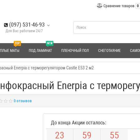
Сравнение товаров
0
(097) 531-46-93
Для Вас работаем 24/7
TOP
NEW
ЕПЛЫЕ МАТЫ
ПОД ЛАМИНАТ
ПЛЕНОЧНЫЙ ПОЛ
СНЕГОТАЯНИЕ
САМО
сный Enerpia с терморегулятором Castle E53 2 м2
фокрасный Enerpia с терморегу
0 отзывов
До конца Акции осталось:
2
3
5
9
5
4