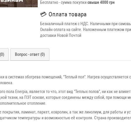
Бесплатно - сумма покупки
свыше 4000 грн
💳
Оплата товара
Безналичный платеж с НДС. Наличными при самовы
Онлайн оплата на сайте. Наложенным платежом при
доставки Новой Почтой
(0)
Вопрос - ответ (0)
вки в системах обогрева помещений, "Теплый пол". Нагрев осуществляется
еловека.
 пола Enerpia, является то что, этот вид "Теплых полов", ни как не влия
одной ткани, на ПЭТ основе, которые соединены между собой, при помощи
 дополнительное отопление.
покрытия, ламинат, паркет, ковролин, а так же линолиум, для работы и 
 датчиком температуры и возможностью её контроля. Страна производите