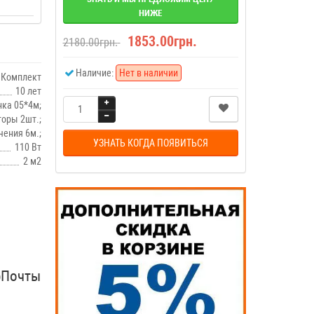
НИЖЕ
1853.00грн.
2180.00грн.
Наличие:
Нет в наличии
Комплект
10 лет
ка 05*4м;
торы 2шт.;
ения 6м.;
УЗНАТЬ КОГДА ПОЯВИТЬСЯ
110 Вт
2 м2
рПочты