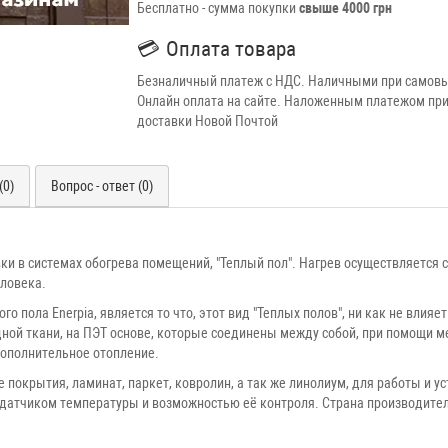
Бесплатно - сумма покупки
свыше 4000 грн
💳
Оплата товара
Безналичный платеж с НДС. Наличными при самовы
Онлайн оплата на сайте. Наложенным платежом при
доставки Новой Почтой
(0)
Вопрос - ответ (0)
вки в системах обогрева помещений, "Теплый пол". Нагрев осуществляется
еловека.
 пола Enerpia, является то что, этот вид "Теплых полов", ни как не влия
одной ткани, на ПЭТ основе, которые соединены между собой, при помощи
 дополнительное отопление.
покрытия, ламинат, паркет, ковролин, а так же линолиум, для работы и 
 датчиком температуры и возможностью её контроля. Страна производите