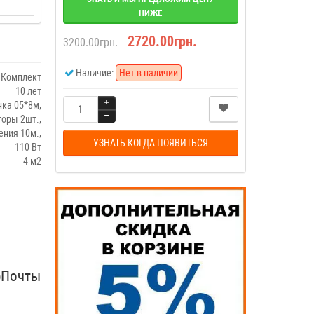
НИЖЕ
2720.00грн.
3200.00грн.
Наличие:
Нет в наличии
Комплект
10 лет
ка 05*8м;
торы 2шт.;
ния 10м.;
УЗНАТЬ КОГДА ПОЯВИТЬСЯ
110 Вт
4 м2
рПочты