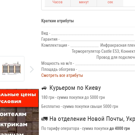
Часов
минут
сек
Краткие атрибуты
Вид -
Гарантия -
Комплектация -
Инфракрасная плен
Терморегулятор Castle E53; Коннек
Провод для подключе
Мощность на м/п -
Площадь обогрева -
Смотреть все атрибуты
🚙
Курьером по Киеву
180 грн - сумма покупки до 5000 грн
Бесплатно - сумма покупки свыше 5000 грн
🚛
На отделение Новой Почты, Ук
По тарифу оператора - сумма покупки
до 4000 грн