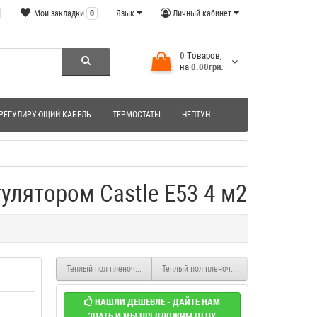
Мои закладки
0
Язык
Личный кабинет
0
Tоваров,
на
0.00грн.
РЕГУЛИРУЮЩИЙ КАБЕЛЬ
ТЕРМОСТАТЫ
НЕПТУН
улятором Castle E53 4 м2
Теплый пол пленочный инфракрасный Enerpia с терморегулятором Ca
Теплый пол пленочный инфокрасный Enerpi
НАШЛИ ДЕШЕВЛЕ - ДАЙТЕ НАМ
ЗНАТЬ И МЫ ПРЕДЛОЖИМ ЦЕНУ