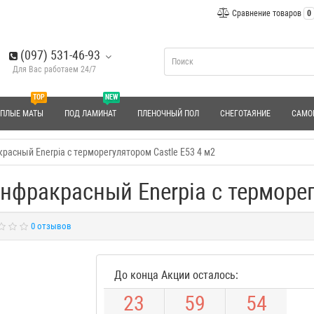
Сравнение товаров
0
(097) 531-46-93
Для Вас работаем 24/7
TOP
NEW
ЕПЛЫЕ МАТЫ
ПОД ЛАМИНАТ
ПЛЕНОЧНЫЙ ПОЛ
СНЕГОТАЯНИЕ
САМО
асный Enerpia с терморегулятором Castle E53 4 м2
фракрасный Enerpia с терморег
0 отзывов
До конца Акции осталось:
2
3
5
9
5
4