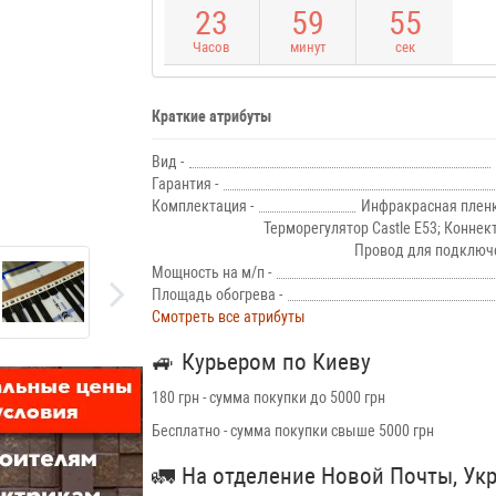
2
3
5
9
5
4
Часов
минут
сек
Краткие атрибуты
Вид -
Гарантия -
Комплектация -
Инфракрасная пленк
Терморегулятор Castle E53; Коннек
Провод для подключе
Мощность на м/п -
Площадь обогрева -
Смотреть все атрибуты
🚙
Курьером по Киеву
180 грн - сумма покупки до 5000 грн
Бесплатно - сумма покупки свыше 5000 грн
🚛
На отделение Новой Почты, Ук