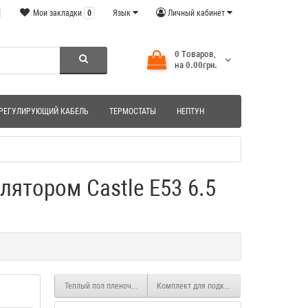
Мои закладки
0
Язык
Личный кабинет
0
Tоваров,
на
0.00грн.
РЕГУЛИРУЮЩИЙ КАБЕЛЬ
ТЕРМОСТАТЫ
НЕПТУН
ятором Castle E53 6.5
Теплый пол пленочный инфокрасный Enerpia с терморегулятором Cas
Комплект для подключения инфракрасной