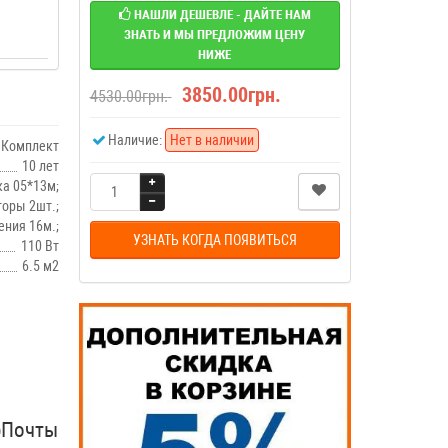
НАШЛИ ДЕШЕВЛЕ - ДАЙТЕ НАМ
ЗНАТЬ И МЫ ПРЕДЛОЖИМ ЦЕНУ
НИЖЕ
3850.00грн.
4530.00грн.
Наличие:
Нет в наличии
Комплект
10 лет
а 05*13м;
торы 2шт.;
ния 16м.;
УЗНАТЬ КОГДА ПОЯВИТЬСЯ
110 Вт
6.5 м2
рПочты