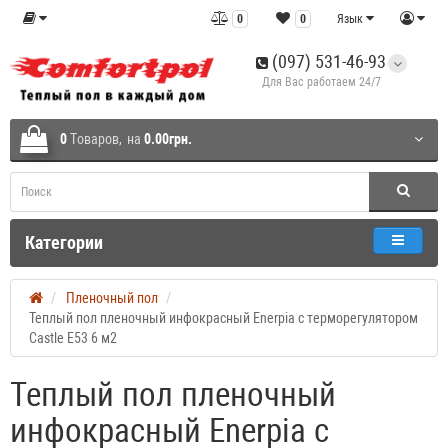
0
0
Язык
(097) 531-46-93
Для Вас работаем 24/7
0
Tоваров,
на
0.00грн.
Категории
Пленочный пол
Теплый пол пленочный инфокрасный Enerpia с терморегулятором
Castle E53 6 м2
Теплый пол пленочный
инфокрасный Enerpia с