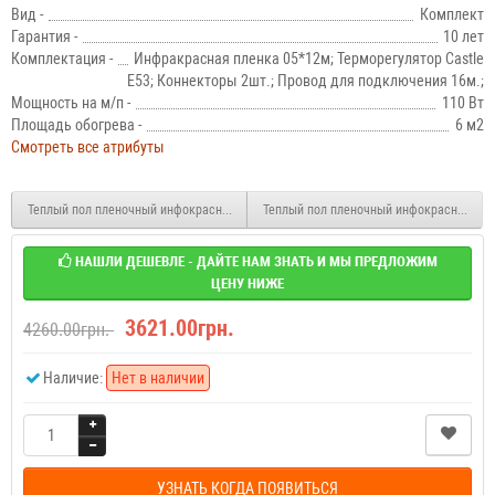
Вид -
Комплект
Гарантия -
10 лет
Комплектация -
Инфракрасная пленка 05*12м; Терморегулятор Castle
E53; Коннекторы 2шт.; Провод для подключения 16м.;
Мощность на м/п -
110 Вт
Площадь обогрева -
6 м2
Смотреть все атрибуты
Теплый пол пленочный инфокрасный Enerpia с терморегулятором Castle E53 5.5 м
Теплый пол пленочный инфокрасный Ener
НАШЛИ ДЕШЕВЛЕ - ДАЙТЕ НАМ ЗНАТЬ И МЫ ПРЕДЛОЖИМ
ЦЕНУ НИЖЕ
3621.00грн.
4260.00грн.
Наличие:
Нет в наличии
УЗНАТЬ КОГДА ПОЯВИТЬСЯ