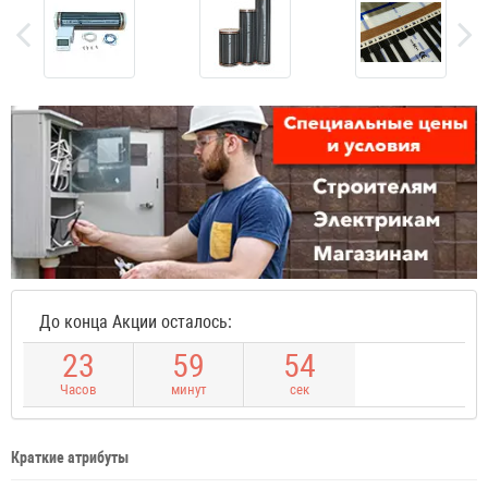
До конца Акции осталось:
2
3
5
9
5
4
Часов
минут
сек
Краткие атрибуты