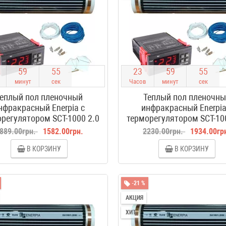
5
9
5
4
2
3
5
9
5
4
минут
сек
Часов
минут
сек
еплый пол пленочный
Теплый пол пленочн
нфракрасный Enerpia с
инфракрасный Enerpia
регулятором SCT-1000 2.0
терморегулятором SCT-10
м2
м2
889.00грн.
1582.00грн.
2230.00грн.
1934.00гр
В КОРЗИНУ
В КОРЗИНУ
-21 %
АКЦИЯ
ХИТ