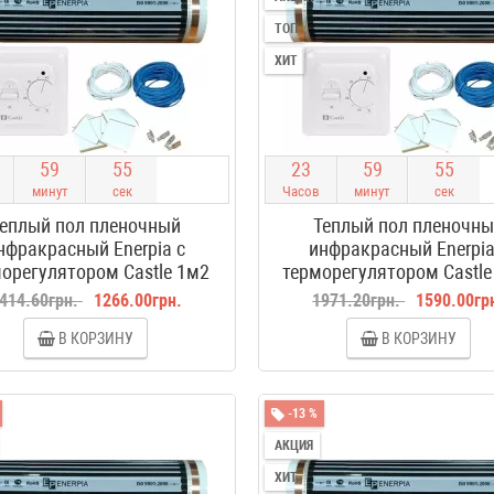
ТОП
ХИТ
5
9
5
4
2
3
5
9
5
4
минут
сек
Часов
минут
сек
еплый пол пленочный
Теплый пол пленочн
нфракрасный Enerpia с
инфракрасный Enerpia
орегулятором Castle 1м2
терморегулятором Castle
414.60грн.
1266.00грн.
1971.20грн.
1590.00гр
В КОРЗИНУ
В КОРЗИНУ
-13 %
АКЦИЯ
ХИТ