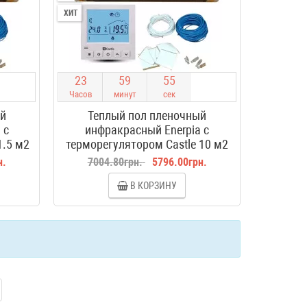
ХИТ
2
3
5
9
5
4
Часов
минут
сек
ый
Теплый пол пленочный
 с
инфракрасный Enerpia с
1.5 м2
терморегулятором Castle 10 м2
н.
7004.80грн.
5796.00грн.
В КОРЗИНУ