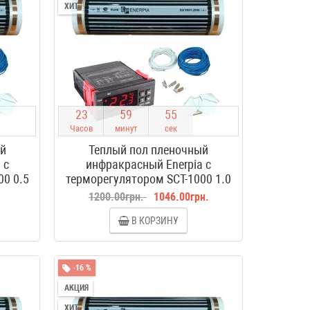
ХИТ
2
3
5
9
5
4
Часов
минут
сек
ый
Теплый пол пленочный
 с
инфракрасный Enerpia с
00 0.5
терморегулятором SCT-1000 1.0
м2
.
1200.00грн.
1046.00грн.
В КОРЗИНУ
-16 %
АКЦИЯ
ХИТ