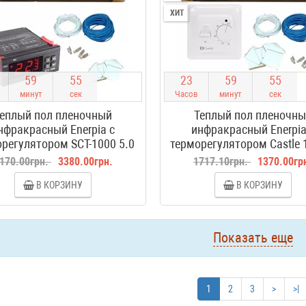
ХИТ
5
9
5
4
2
3
5
9
5
4
минут
сек
Часов
минут
сек
еплый пол пленочный
Теплый пол пленочн
нфракрасный Enerpia с
инфракрасный Enerpia
регулятором SCT-1000 5.0
терморегулятором Castle 
м2
170.00грн.
3380.00грн.
1717.10грн.
1370.00гр
В КОРЗИНУ
В КОРЗИНУ
Показать еще
1
2
3
>
>|