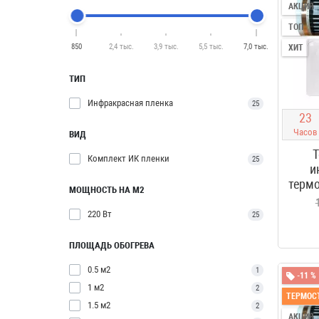
АКЦИЯ
ТОП
850
2,4 тыс.
3,9 тыс.
5,5 тыс.
7,0 тыс.
ХИТ
ТИП
Инфракрасная пленка
25
2
3
Часов
ВИД
Т
Комплект ИК пленки
25
и
термо
МОЩНОСТЬ НА М2
220 Вт
25
ПЛОЩАДЬ ОБОГРЕВА
0.5 м2
1
-11 %
1 м2
2
ТЕРМОСТ
1.5 м2
2
АКЦИЯ