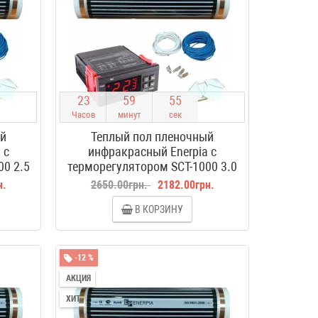
2
3
5
9
5
4
Часов
минут
сек
ый
Теплый пол пленочный
 с
инфракрасный Enerpia с
00 2.5
терморегулятором SCT-1000 3.0
м2
н.
2650.00грн.
2182.00грн.
В КОРЗИНУ
-12 %
АКЦИЯ
ХИТ