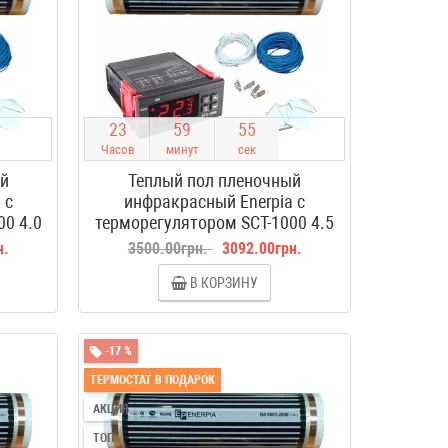
2
3
5
9
5
4
Часов
минут
сек
ый
Теплый пол пленочный
 с
инфракрасный Enerpia с
00 4.0
терморегулятором SCT-1000 4.5
м2
н.
3500.00грн.
3092.00грн.
В КОРЗИНУ
-17 %
ТЕРМОСТАТ В ПОДАРОК
АКЦИЯ
ТОП