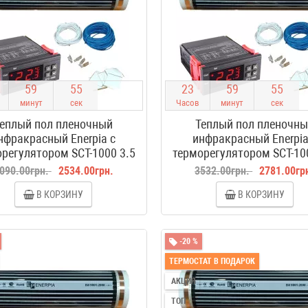
5
9
5
4
2
3
5
9
5
4
минут
сек
Часов
минут
сек
еплый пол пленочный
Теплый пол пленочн
нфракрасный Enerpia с
инфракрасный Enerpia
регулятором SCT-1000 3.5
терморегулятором SCT-10
м2
м2
090.00грн.
2534.00грн.
3532.00грн.
2781.00гр
В КОРЗИНУ
В КОРЗИНУ
-20 %
ТЕРМОСТАТ В ПОДАРОК
АКЦИЯ
ТОП