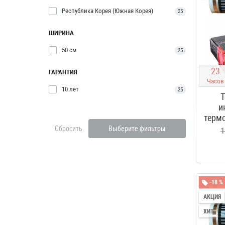
Республика Корея (Южная Корея)
25
ШИРИНА
50 см
25
2
3
ГАРАНТИЯ
Часов
10 лет
25
Т
и
термо
Сбросить
Выберите фильтры
1
-18 %
АКЦИЯ
ХИТ