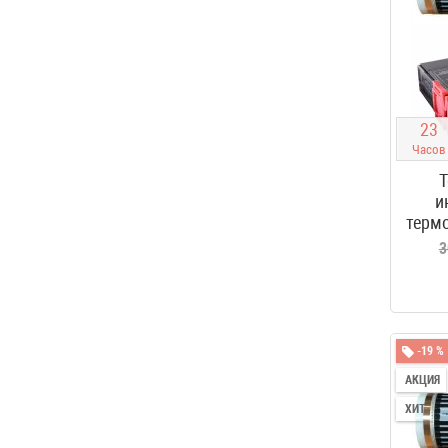
2
3
Часов
Т
и
термо
3
-19 %
АКЦИЯ
ХИТ