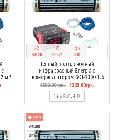
2
3
5
9
5
4
Часов
минут
сек
ый
Теплый пол пленочный
 с
инфракрасный Enerpia с
 2 м2
терморегулятором SCT-1000 1.5
м2
н.
1580.00грн.
1335.00грн.
В КОРЗИНУ
-18 %
АКЦИЯ
ХИТ