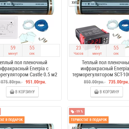
ХИТ
5
9
5
4
2
3
5
9
5
4
минут
сек
Часов
минут
сек
еплый пол пленочный
Теплый пол пленочн
нфракрасный Enerpia с
инфракрасный Enerpia
регулятором Castle 0.5 м2
терморегулятором SCT-10
м2
1075.80грн.
951.00грн.
850.00грн.
735.00грн
В КОРЗИНУ
В КОРЗИНУ
-19 %
АТ В ПОДАРОК
ТЕРМОСТАТ В ПОДАРОК
АКЦИЯ