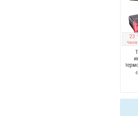
2
3
Часов
Т
и
термо
4