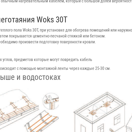
 с обычным нагревательным кабелем, который с большой долей вероятност
неготаяния Woks 30T
еплого пола Woks 30T, при установке для обогрева помещений или наружног
затем покрывается цементно-песчаной стяжкой или бетоном.
обходимо произвести подготовку поверхности кровли.
х углов, предметов которые могут повредить кабель
роисходит с помощью монтажной ленты через каждые 25-30 см.
рыше и водостоках