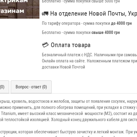
Бесплатно - сумма покупки свыше 5000 грн
🚛
На отделение Новой Почты, Ук
По тарифу оператора - сумма покупки
до 4000 грн
Бесплатно - сумма покупки
свыше 4000 грн
💳
Оплата товара
Безналичный платеж с НДС. Наличными при самовы
Онлайн оплата на сайте. Наложенным платежом при
доставки Новой Почтой
(0)
Вопрос - ответ (0)
крыш, кровель, водостоков и желобов, защиты от появления сосулек, наружн
 можно применить, для полного обогрева помещений, при укладке в стяжку
0 Titanium, имеет высокий класс механической мощности (M2), состоит из
нной теплостойкой изоляцией. Холодный конец двужильного кабеля для сист
трукции, которая обеспечивает быструю зачистку и легкий монтаж. При ук