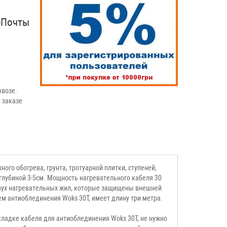
рПочты
возе.
 заказе
ого обогрева, грунта, тротуарной плитки, ступеней,
 глубиной 3-5см. Мощность нагревательного кабеля 30
 двух нагревательных жил, которые защищены внешней
ем антиоблединения Woks 30T, имеет длину три метра.
ладке кабеля для антиоблединения Woks 30T, не нужно