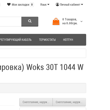
Мои закладки
0
Язык
Личный кабинет
0
Tоваров,
на
0.00грн.
РЕГУЛИРУЮЩИЙ КАБЕЛЬ
ТЕРМОСТАТЫ
НЕПТУН
ировка) Woks 30T 1044 W
Снеготаяние, наружный обогрвев греющий кабель (маркировка) Woks
Снеготаяние, наружный обогрвев греющий 