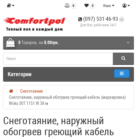
0
0
Язык
(097) 531-46-93
Для Вас работаем 24/7
0
Tоваров,
на
0.00грн.
Категории
Снеготаяние
Снеготаяние, наружный обогрвев греющий кабель (маркировка)
Woks 30T 1151 W 38 м
Снеготаяние, наружный
обогрвев греющий кабель