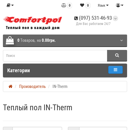
0
0
Язык
(097) 531-46-93
Для Вас работаем 24/7
0
Tоваров,
на
0.00грн.
Категории
Производитель
IN-Therm
Теплый пол IN-Therm