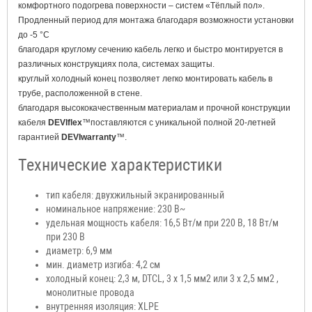
комфортного подогрева поверхности – систем «Тёплый пол».
Продленный период для монтажа благодаря возможности установки
до -5 °C
благодаря круглому сечению кабель легко и быстро монтируется в
различных конструкциях пола, системах защиты.
круглый холодный конец позволяет легко монтировать кабель в
трубе, расположенной в стене.
благодаря высококачественным материалам и прочной конструкции
кабеля
DEVIflex
™поставляются с уникальной полной 20-летней
гарантией
DEVIwarranty
™.
Техническ
ие характеристики
тип кабеля: двухжильный экранированный
номинальное напряжение: 230 В~
удельная мощность кабеля: 16,5 Вт/м при 220 В, 18 Вт/м
при 230 В
диаметр: 6,9 мм
мин. диаметр изгиба: 4,2 см
холодный конец: 2,3 м, DTCL, 3 х 1,5 мм2 или 3 х 2,5 мм2 ,
монолитные провода
внутренняя изоляция: XLPE