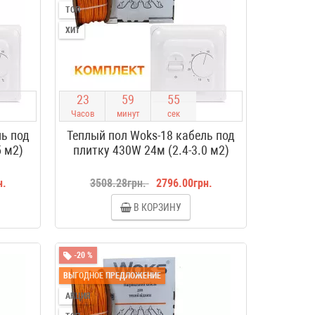
ТОП
ХИТ
2
3
5
9
5
4
Часов
минут
сек
ль под
Теплый пол Woks-18 кабель под
5 м2)
плитку 430W 24м (2.4-3.0 м2)
н.
3508.28грн.
2796.00грн.
В КОРЗИНУ
-20 %
ВЫГОДНОЕ ПРЕДЛОЖЕНИЕ
АКЦИЯ