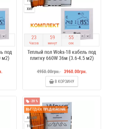
ТОП
ХИТ
2
3
5
9
5
4
Часов
минут
сек
ль под
Теплый пол Woks-18 кабель под
0 м2)
плитку 660W 36м (3.6-4.5 м2)
н.
4950.00грн.
3960.00грн.
В КОРЗИНУ
-20 %
ВЫГОДНОЕ ПРЕДЛОЖЕНИЕ
АКЦИЯ
ТОП