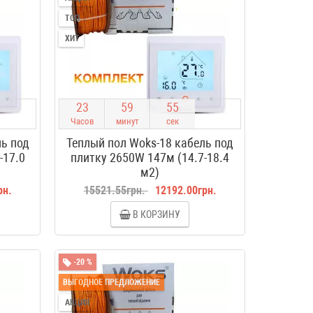
ТОП
ХИТ
2
3
5
9
5
4
Часов
минут
сек
ль под
Теплый пол Woks-18 кабель под
-17.0
плитку 2650W 147м (14.7-18.4
м2)
рн.
15521.55грн.
12192.00грн.
В КОРЗИНУ
-20 %
ВЫГОДНОЕ ПРЕДЛОЖЕНИЕ
АКЦИЯ