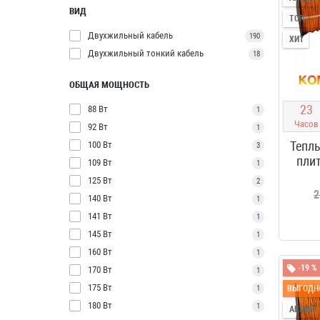
ВИД
ТОП
Двухжильный кабель
190
ХИТ
Двухжильный тонкий кабель
18
ОБЩАЯ МОЩНОСТЬ
2
3
88 Вт
1
Часов
92 Вт
1
Теплы
100 Вт
3
плит
109 Вт
1
125 Вт
2
2
140 Вт
1
141 Вт
1
145 Вт
1
160 Вт
1
-19 %
170 Вт
1
175 Вт
1
ВЫГОДН
180 Вт
1
АКЦИЯ