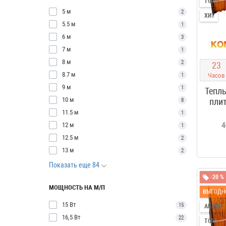
ТОП
5 м
2
ХИТ
5.5 м
1
6 м
3
7 м
1
8 м
2
2
3
8.7 м
1
Часов
9 м
1
Теплы
10 м
плит
8
11.5 м
1
4
12 м
1
12.5 м
2
13 м
2
Показать еще 84
-20 %
МОЩНОСТЬ НА М/П
ВЫГОДН
15 Вт
15
АКЦИЯ
16,5 Вт
22
ТОП