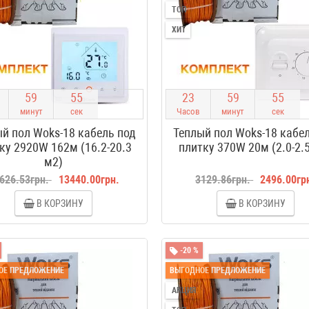
ТОП
ХИТ
5
9
5
4
2
3
5
9
5
4
минут
сек
Часов
минут
сек
й пол Woks-18 кабель под
Теплый пол Woks-18 кабе
ку 2920W 162м (16.2-20.3
плитку 370W 20м (2.0-2.
м2)
626.53грн.
13440.00грн.
3129.86грн.
2496.00гр
В КОРЗИНУ
В КОРЗИНУ
-20 %
ОЕ ПРЕДЛОЖЕНИЕ
ВЫГОДНОЕ ПРЕДЛОЖЕНИЕ
АКЦИЯ