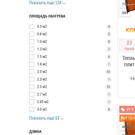
Показать еще 128
ТОП
ХИТ
ПЛОЩАДЬ ОБОГРЕВА
0.5 м2
4
0.8 м2
2
1.0 м2
2
3
8
Часов
1.3 м2
7
1.5 м2
6
Теплы
плит
1.8 м2
1
2.0 м2
10
16
2.3 м2
1
2.5 м2
10
2.7 м2
1
2.85 м2
1
3.0 м2
-21 %
8
Показать еще 53
ВЫГОДН
АКЦИЯ
ДЛИНА