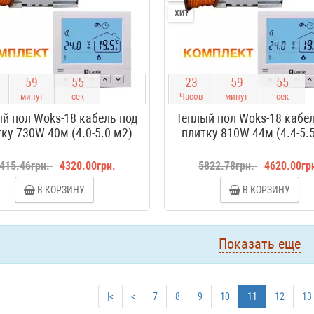
ХИТ
5
9
5
4
2
3
5
9
5
4
минут
сек
Часов
минут
сек
й пол Woks-18 кабель под
Теплый пол Woks-18 кабе
ку 730W 40м (4.0-5.0 м2)
плитку 810W 44м (4.4-5.
415.46грн.
4320.00грн.
5822.78грн.
4620.00гр
В КОРЗИНУ
В КОРЗИНУ
Показать еще
|<
<
7
8
9
10
11
12
13