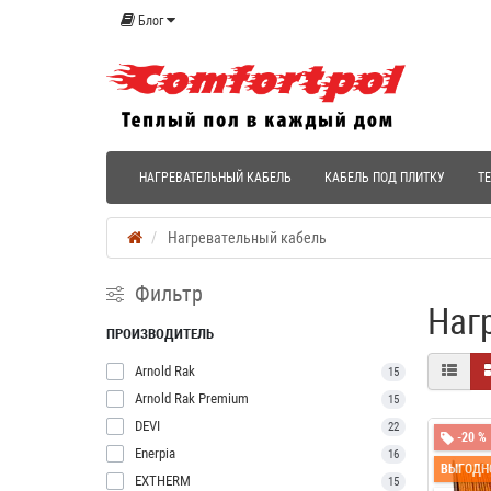
Блог
НАГРЕВАТЕЛЬНЫЙ КАБЕЛЬ
КАБЕЛЬ ПОД ПЛИТКУ
Т
Нагревательный кабель
Фильтр
Наг
ПРОИЗВОДИТЕЛЬ
Arnold Rak
15
Arnold Rak Premium
15
DEVI
22
-20 %
Enerpia
16
ВЫГОДН
EXTHERM
15