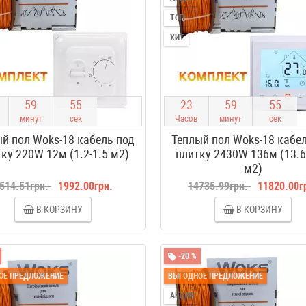
ТОП
ХИТ
5
9
5
4
2
3
5
9
5
4
минут
сек
Часов
минут
сек
й пол Woks-18 кабель под
Теплый пол Woks-18 кабе
ку 220W 12м (1.2-1.5 м2)
плитку 2430W 136м (13.6
м2)
514.51грн.
1992.00грн.
14735.99грн.
11820.00г
В КОРЗИНУ
В КОРЗИНУ
-20 %
ОЕ ПРЕДЛОЖЕНИЕ
ВЫГОДНОЕ ПРЕДЛОЖЕНИЕ
АКЦИЯ