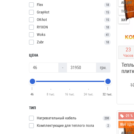
АКЦИЯ
Flex
18
ТОП
GrayHot
15
OK-hot
15
ХИТ
RYXON
18
Woks
41
Zubr
18
2
3
ЦЕНА
Часов
Теплы
-
грн.
плитк
1
46
8 тыс.
16 тыс.
24 тыс.
32 тыс.
ТИП
-21 %
Нагревательный кабель
208
ВЫГОДН
Комплектующие для теплого пола
2
АКЦИЯ