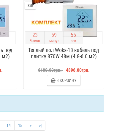
ХИТ
2
3
5
9
5
4
Часов
минут
сек
ль под
Теплый пол Woks-18 кабель под
5 м2)
плитку 870W 48м (4.8-6.0 м2)
н.
6100.00грн.
4896.00грн.
В КОРЗИНУ
14
15
>
>|