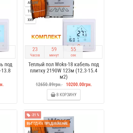
АКЦИЯ
ТОП
ХИТ
2
3
5
9
5
4
Часов
минут
сек
ль под
Теплый пол Woks-18 кабель под
-13.8
плитку 2190W 123м (12.3-15.4
м2)
н.
12650.89грн.
10200.00грн.
В КОРЗИНУ
-21 %
ВЫГОДНОЕ ПРЕДЛОЖЕНИЕ
АКЦИЯ