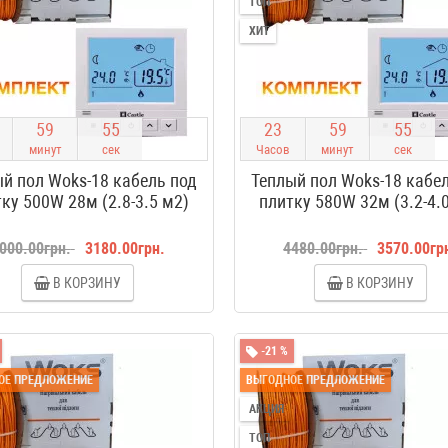
ТОП
ХИТ
5
9
5
4
2
3
5
9
5
4
минут
сек
Часов
минут
сек
й пол Woks-18 кабель под
Теплый пол Woks-18 кабе
ку 500W 28м (2.8-3.5 м2)
плитку 580W 32м (3.2-4.
000.00грн.
3180.00грн.
4480.00грн.
3570.00гр
В КОРЗИНУ
В КОРЗИНУ
-21 %
ОЕ ПРЕДЛОЖЕНИЕ
ВЫГОДНОЕ ПРЕДЛОЖЕНИЕ
АКЦИЯ
ТОП