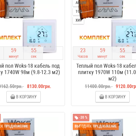
АКЦИЯ
ТОП
ХИТ
5
9
5
4
2
3
5
9
5
4
минут
сек
Часов
минут
сек
й пол Woks-18 кабель под
Теплый пол Woks-18 кабе
у 1740W 98м (9.8-12.3 м2)
плитку 1970W 110м (11.0
м2)
0162.50грн.
8130.00грн.
11400.00грн.
9120.00гр
В КОРЗИНУ
В КОРЗИНУ
-20 %
ОЕ ПРЕДЛОЖЕНИЕ
ВЫГОДНОЕ ПРЕДЛОЖЕНИЕ
АКЦИЯ