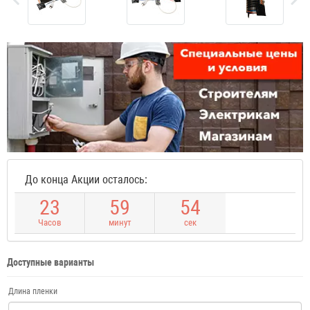
До конца Акции осталось:
2
3
5
9
5
4
Часов
минут
сек
Доступные варианты
Длина пленки