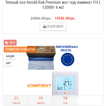
Теплый пол Arnold Rak Premium мат под ламинат FH L
1200Вт 6 м2
24060.00грн.
19248.00грн.
В КОРЗИНУ
-20 %
ТЕРМОСТАТ В ПОДАРОК
АКЦИЯ
ХИТ
2
3
5
9
5
3
Часов
минут
сек