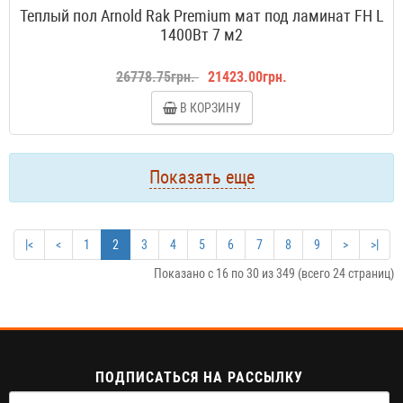
Теплый пол Arnold Rak Premium мат под ламинат FH L
1400Вт 7 м2
26778.75грн.
21423.00грн.
В КОРЗИНУ
Показать еще
|<
<
1
2
3
4
5
6
7
8
9
>
>|
Показано с 16 по 30 из 349 (всего 24 страниц)
ПОДПИСАТЬСЯ НА РАССЫЛКУ