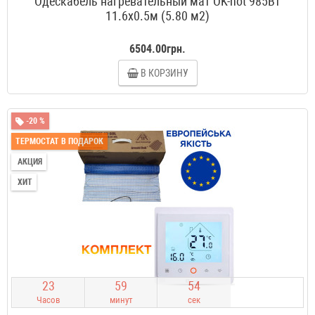
Одескабель нагревательный мат OK-hot 985Вт
11.6x0.5м (5.80 м2)
6504.00грн.
В КОРЗИНУ
-20 %
ТЕРМОСТАТ В ПОДАРОК
АКЦИЯ
ХИТ
2
3
5
9
5
3
Часов
минут
сек