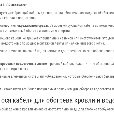
я FLSR являются:
луатации
: Греющий кабель для водостока обеспечивает надежный обогрев
ии кровли и водостоков.
исимости от окружающей среды
: Саморегулирующийся кабель автоматичес
ет оптимальный обогрев и экономию энергии.
реющего кабеля не требует специальных навыков или инструментов, что де
в водостоков с помощью монтажной ленты или алюминиевого скотча.
ель отличается высокой надежностью и долговечностью, что обеспечивает
 кровель и водосточных систем
: Греющий кабель подходит для обогрева ра
от наледи и снега.
нейшим элементом систем антиобледенения, которые обеспечивают быстрый
ь становится все более популярным решением для обогрева водостоков и 
ся кабеля для обогрева кровли и водо
иобледенение кровли можно самостоятельно, ведь для этого не требуютс