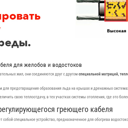
абеля для желобов и водостоков
вательных жил, они соединяются друг с другом
специальной матрицей, тепл
 для предотвращения образования льда на крышах и дренажных система
ичить свою теплоотдачу, в тех участках системы отопления, где это боле
регулирующегося греющего кабеля
 собой специальное устройство, предназначенное для обогрева водостоко