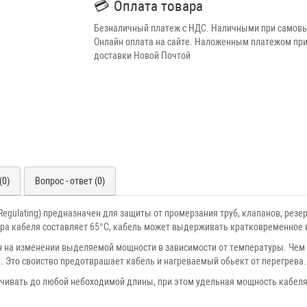
💳
Оплата товара
Безналичный платеж с НДС. Наличными при самовы
Онлайн оплата на сайте. Наложенным платежом при
доставки Новой Почтой
(0)
Вопрос - ответ (0)
Regulating) предназначен для защиты от промерзания труб, клапанов, рез
ра кабеля составляет 65°С, кабель может выдерживать кратковременное в
 на изменении выделяемой мощности в зависимости от температуры. Чем
 Это своиство предотврашает кабель и нагреваемый обьект от перегрева.
ачивать до любой небоходимой длины, при этом удельная мощность кабел