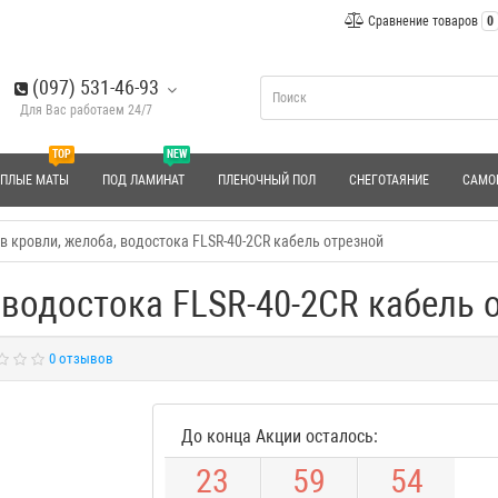
Сравнение товаров
0
(097) 531-46-93
Для Вас работаем 24/7
TOP
NEW
ЕПЛЫЕ МАТЫ
ПОД ЛАМИНАТ
ПЛЕНОЧНЫЙ ПОЛ
СНЕГОТАЯНИЕ
САМО
в кровли, желоба, водостока FLSR-40-2CR кабель отрезной
 водостока FLSR-40-2CR кабель 
0 отзывов
До конца Акции осталось:
2
3
5
9
5
3