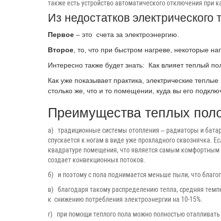
также есть устройство автоматического отключения при как
Из недостатков электрического 
Первое
– это счета за электроэнергию.
Второе
, то, что при быстром нагреве, некоторые 
Интересно также будет знать: Как влияет теплый по
Как уже показывает практика, электрические теплые 
столько же, что и то помещении, куда вы его подключ
Преимущества теплых поло
а) традиционные системы отопления – радиаторы и батаре
спускается к ногам в виде уже прохладного сквознячка. Е
квадратуре помещения, что является самым комфортным 
создает конвекционных потоков.
б) и поэтому с пола поднимается меньше пыли, что благо
в) благодаря такому распределению тепла, средняя темпе
к снижению потребления электроэнергии на 10-15%.
г) при помощи теплого пола можно полностью отапливать