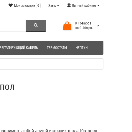
Мои закладки
0
Язык
Личный кабинет
0
Tоваров,
на
0.00грн.
РЕГУЛИРУЮЩИЙ КАБЕЛЬ
ТЕРМОСТАТЫ
НЕПТУН
 пол
 например, любой другой источник тепла (батарея