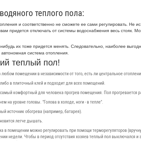
 водяного теплого пола:
опления и соответственно не сможете ее сами регулировать. Не ис
вам придется отключать от системы водоснабжения весь стояк. Мож
-нибудь их тоже придется менять. Следовательно, наиболее выгодн
ть автономная система отопления.
кий теплый пол!
 любом помещении в независимости от того, есть ли центральное отоплени
 либо в плиточный клей и подходит для всех помещений.
самый комфортный для человека прогрев помещения. Пол прогревается рав
чем на уровне головы. "Голова в холоде, ноги - в тепле".
ный источник обогрева (например, батарея).
ановится легче дышать.
духа в помещении можно регулировать при помощи терморегуляторов (вруч
нии недели. Чтобы в период отсутствия хозяев теплый пол выключался и 