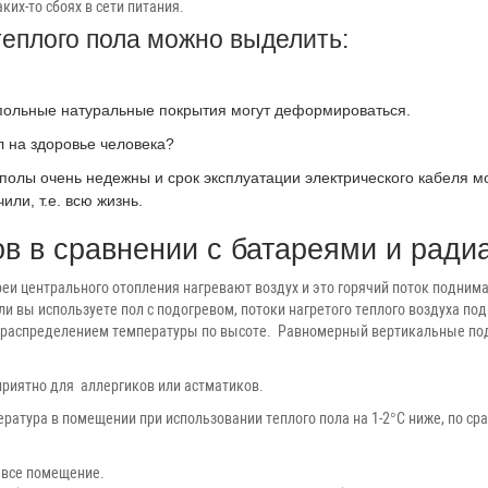
их-то сбоях в сети питания.
теплого пола можно выделить:
напольные натуральные покрытия могут деформироваться.
л на здоровье человека?
полы очень недежны и срок эксплуатации электрического кабеля мож
или, т.е. всю жизнь.
в в сравнении с батареями и ради
и центрального отопления нагревают воздух и это горячий поток поднимае
сли вы используете пол с подогревом, потоки нагретого теплого воздуха по
распределением температуры по высоте. Равномерный вертикальные подъе
приятно для аллергиков или астматиков.
ратура в помещении при использовании теплого пола на 1-2°С ниже, по ср
 все помещение.