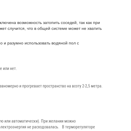
ключена возможность затопить соседей, так как при
ет случится, что в общей системе может не хватить
о и разумно использовать водяной пол с
е или нет.
номерно и прогревает пространство на всоту 2-2,5 метра.
ную или автоматически). При желании можно
электроэнергия не расходовалась. В терморегуляторе