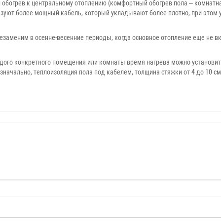
 обогрев к центральному отоплению (комфортный обогрев пола – комнатна
ьзуют более мощный кабель, который укладывают более плотно, при этом у
езаменим в осенне-весенние периоды, когда основное отопление еще не 
ждого конкретного помещения или комнаты время нагрева можно установить
значально, теплоизоляция пола под кабелем, толщина стяжки от 4 до 10 с