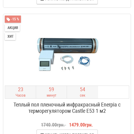
-15 %
АКЦИЯ
ХИТ
2
3
5
9
5
4
Часов
минут
сек
Теплый пол пленочный инфракрасный Enerpia с
терморегулятором Castle E53 1 м2
1740.00грн.
1479.00грн.