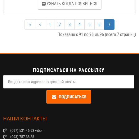
УЗНАТЬ КОГДА ПОЯВИТЬСЯ
|<
<
1
2
3
4
5
6
7
Показано с 91 по 96 из 96 (всего 7 страниц)
ПОДПИСАТЬСЯ НА РАССЫЛКУ
ПОДПИСАТЬСЯ
НАШИ КОНТАКТЫ
(097) 531-46-93 viber
(093) 757-38-38