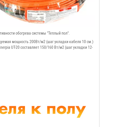
тивности обогрева системы "Теплый пол".
ндуемая мощность 200Вт/м2 (шаг укладки кабеля 10 см.)
rpia UT-20 составляет 150/160 Вт/м2 (шаг укладки 12-