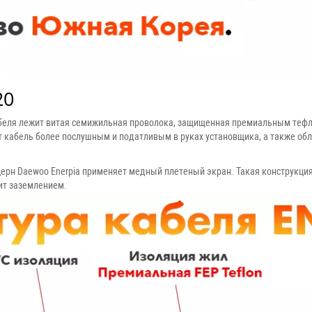
20
кабеля лежит витая семижильная проволока, защищенная премиальным те
т кабель более послушным и податливым в руках установщика, а также о
ерн Daewoo Enerpia применяет медный плетеный экран. Такая конструкция
ит заземлением.