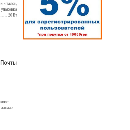
ый талон,
, упаковка
20 Вт
рПочты
возе.
 заказе