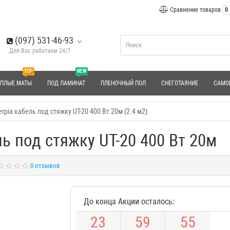
Сравнение товаров
0
(097) 531-46-93
Для Вас работаем 24/7
TOP
NEW
ЕПЛЫЕ МАТЫ
ПОД ЛАМИНАТ
ПЛЕНОЧНЫЙ ПОЛ
СНЕГОТАЯНИЕ
САМО
pia кабель под стяжку UT-20 400 Вт 20м (2.4 м2)
ь под стяжку UT-20 400 Вт 20м
0 отзывов
До конца Акции осталось:
2
3
5
9
5
3