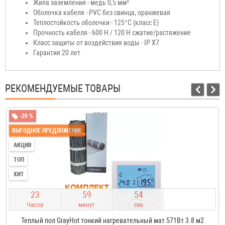
Жила заземления - медь 0,5 мм²
Оболочка кабеля - PVC без свинца, оранжевая
Теплостойкость оболочки - 125°С (класс Е)
Прочность кабеля - 600 Н / 120 H сжатие/растяжение
Класс защиты от воздействия воды - IP X7
Гарантия 20 лет
РЕКОМЕНДУЕМЫЕ ТОВАРЫ
-20 %
ВЫГОДНОЕ ПРЕДЛОЖЕНИЕ
АКЦИЯ
ТОП
ХИТ
2
3
5
9
5
3
Часов
минут
сек
Теплый пол GrayHot тонкий нагревательный мат 571Вт 3.8 м2