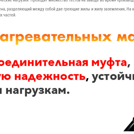
ческие нагрузки. Проходит множество тестов на заводе во время произво
ена, разделяющий между собой две греющие жилы и жилу заземления, На 
х частей.