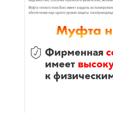
надежностью, способна переносить физические, механи
Муфта теплого пола Вокс имеет кордель из полипропил
обеспечения еще одного уровня защиты токопроводящи