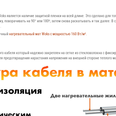
ks является наличие защитной пленки на всей длине. Это сделано для то
у, поворачивать на 90° или 180º, затем снова раскатывать и так далее. В 
.
бычный
нагревательный мат Woks с мощностью 160 Вт/м².
ого кабеля который надежно закреплен на сетке из стекловолокна с фикси
ля предотвращения нарастания напряжения на внешней стороне теплого м