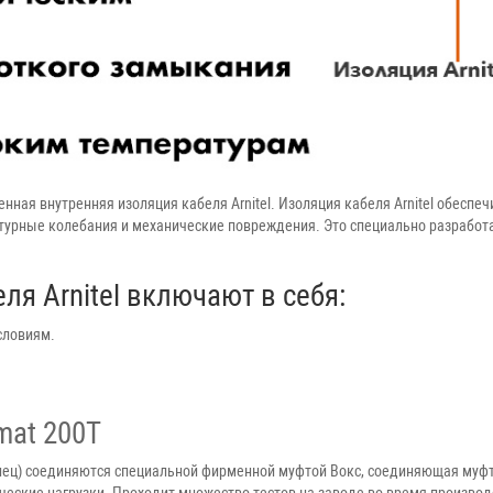
нная внутренняя изоляция кабеля Arnitel. Изоляция кабеля Arnitel обеспе
атурные колебания и механические повреждения. Это специально разработ
я Arnitel включают в себя:
словиям.
mat 200T
нец) соединяются специальной фирменной муфтой Вокс, соединяющая муфт