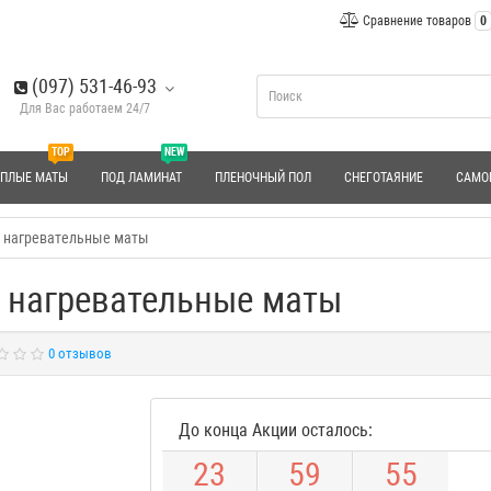
Сравнение товаров
0
(097) 531-46-93
Для Вас работаем 24/7
TOP
NEW
ЕПЛЫЕ МАТЫ
ПОД ЛАМИНАТ
ПЛЕНОЧНЫЙ ПОЛ
СНЕГОТАЯНИЕ
САМО
0 нагревательные маты
 нагревательные маты
0 отзывов
До конца Акции осталось:
2
3
5
9
5
3