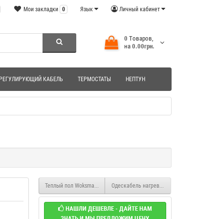
Мои закладки
0
Язык
Личный кабинет
0
Tоваров,
на
0.00грн.
РЕГУЛИРУЮЩИЙ КАБЕЛЬ
ТЕРМОСТАТЫ
НЕПТУН
Теплый пол Woksmat 160 нагревательные маты под плитку
Одескабель нагревательный мат OK-hot
НАШЛИ ДЕШЕВЛЕ - ДАЙТЕ НАМ
ЗНАТЬ И МЫ ПРЕДЛОЖИМ ЦЕНУ