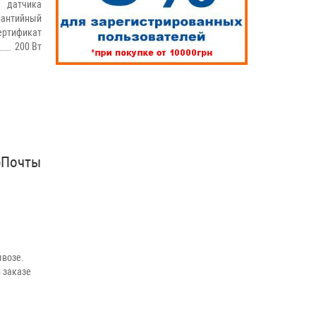
датчика
рантийный
ертификат
200 Вт
рПочты
возе.
 заказе