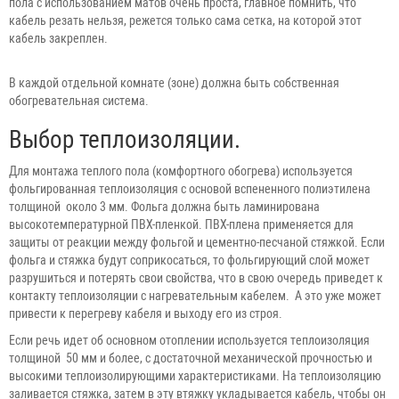
пола с использованием матов очень проста, главное помнить, что
кабель резать нельзя, режется только сама сетка, на которой этот
кабель закреплен.
В каждой отдельной комнате (зоне) должна быть собственная
обогревательная система.
Выбор теплоизоляции.
Для монтажа теплого пола (комфортного обогрева) используется
фольгированная теплоизоляция с основой вспененного полиэтилена
толщиной около 3 мм. Фольга должна быть ламинирована
высокотемпературной ПВХ-пленкой. ПВХ-плена применяется для
защиты от реакции между фольгой и цементно-песчаной стяжкой. Если
фольга и стяжка будут соприкосаться, то фольгирующий слой может
разрушиться и потерять свои свойства, что в свою очередь приведет к
контакту теплоизоляции с нагревательным кабелем. А это уже может
привести к перегреву кабеля и выходу его из строя.
Если речь идет об основном отоплении используется теплоизоляция
толщиной 50 мм и более, с достаточной механической прочностью и
высокими теплоизолирующими характеристиками. На теплоизоляцию
заливается стяжка, затем в эту втяжку укладывается кабель, чтобы он