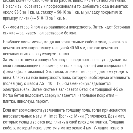
Можно конечно, сэкономить на работе, выполнив ее самостоятельно.
Но если вы обраитесь к профессионалам то, добавьте сюда демонтаж
около $3-5 за 1 кв. м, стяжку – $8-10 за 1 кв. м, укладку покрытия (к
примеру, плитки) – $10-13 за 1 кв. м.
Снимаем старый пол и выравниваем поверхность. Затем идет бетонная
стяжка – заливаем пол раствором бетона.
Наиболее экономично, когда нагревательные кабели укладываются в
цементно-песчаную стяжку толщиной 40-50 мм, так как цементно-
песчаная стяжка аккумулирует тепло.
Затем на готовую и ровную бетонную поверхность пола укладывается
слой теплоизоляции (например, из полипеноуретана) или специальной
фольги (фольгаизолом). Этот слой, отражая тепло, не дает ему уходить
вниз. Сверху на всю поверхность пола, которую необходимо отапливать
(полезную), с шагом 7,5 – 10 – 12,5 см змейкой укладывается
электрокабель. Затем система заливается бетоном толщиной 4-5 см.
Когда бетон подсохнет, сверху кладеется напольное покрытия –
плитка, линолеум, паркет.
Если нет возможности увеличивать толщину пола, тогда применяются
нагревательные маты Millimat, Тропикс, Мини (Теплолюкс), Деви-мат,
которые укладываются под плитку в слой клея для плитки. Толщина
кабеля, который используется в матах около 4 мм. Укладка теплого