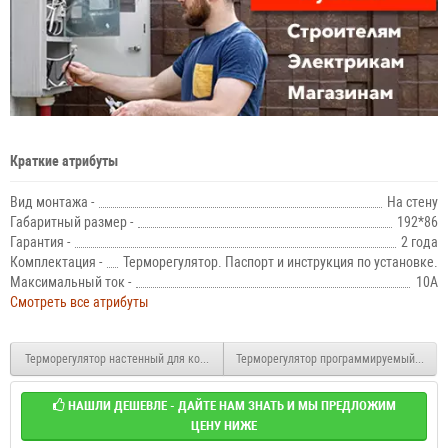
Краткие атрибуты
Вид монтажа -
На стену
Габаритный размер -
192*86
Гарантия -
2 года
Комплектация -
Терморегулятор. Паспорт и инструкция по установке.
Максимальный ток -
10А
Смотреть все атрибуты
Терморегулятор настенный для котлов отопления Castle АС8038G
Терморегулятор программируемый настен
НАШЛИ ДЕШЕВЛЕ - ДАЙТЕ НАМ ЗНАТЬ И МЫ ПРЕДЛОЖИМ
ЦЕНУ НИЖЕ