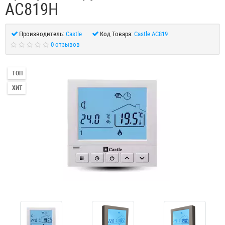
АС819H
Производитель:
Castle
Код Товара:
Castle AC819
0 отзывов
ТОП
ХИТ