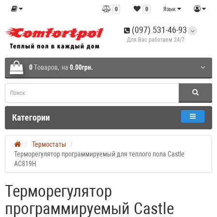
0
0
Язык
(097) 531-46-93
Для Вас работаем 24/7
0
Tоваров,
на
0.00грн.
Категории
Термостаты
Терморегулятор программируемый для теплого пола Castle
АС819H
Терморегулятор
программируемый Castle