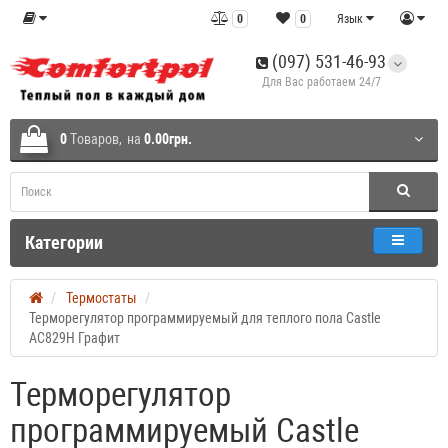
0
0
Язык
(097) 531-46-93
Для Вас работаем 24/7
0
Tоваров,
на
0.00грн.
Категории
Термостаты
Терморегулятор программируемый для теплого пола Castle
АС829H Графит
Терморегулятор
программируемый Castle