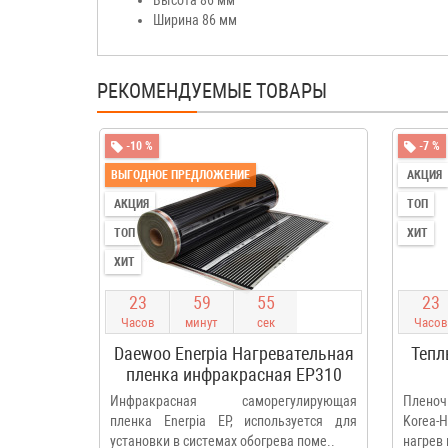
Ширина 86 мм
РЕКОМЕНДУЕМЫЕ ТОВАРЫ
-10 %
-7 %
ВЫГОДНОЕ ПРЕДЛОЖЕНИЕ
АКЦИЯ
АКЦИЯ
ТОП
ТОП
ХИТ
ХИТ
2
3
5
9
5
4
2
3
Часов
минут
сек
Часов
Daewoo Enerpia Нагревательная
Тепл
пленка инфракрасная EP310
1м.п. (100 см) отрезная
Инфракрасная саморегулирующая
Пленоч
пленка Enerpia EP, используется для
Korea-H
установки в системах обогрева поме..
нагрев