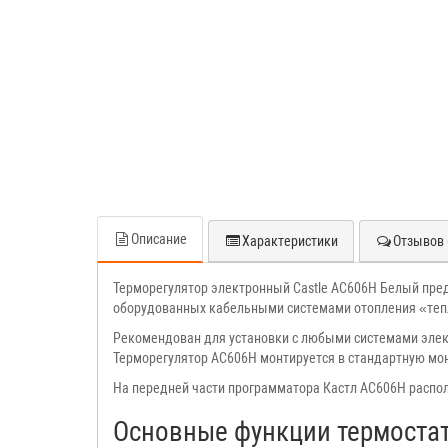
Описание
Характеристики
Отзывов 
Терморегулятор электронный Castle АС606H Белый пре
оборудованных кабельными системами отопления «теп
Рекомендован для установки с любыми системами электр
Терморегулятор АС606H монтируется в стандартную мо
На передней части программатора Кастл АС606H распо
Основные функции термостат