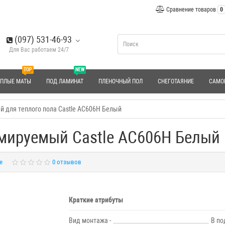
Сравнение товаров
0
(097) 531-46-93
Для Вас работаем 24/7
TOP
NEW
ЕПЛЫЕ МАТЫ
ПОД ЛАМИНАТ
ПЛЕНОЧНЫЙ ПОЛ
СНЕГОТАЯНИЕ
САМО
 для теплого пола Castle АС606H Белый
мируемый Castle АС606H Белый
e
0 отзывов
Краткие атрибуты
Вид монтажа -
В по