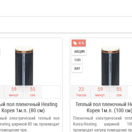
-6 %
АКЦИЯ
ТОП
ХИТ
5
9
5
4
2
3
5
9
5
4
минут
сек
Часов
минут
сек
ый пол пленочный Heating
Теплый пол пленочный He
Корея 1м.п. (80 см)
Корея 1м.п. (100 см
ный электрический теплый пол
Пленочный электрический теп
eating шириной 80 см, производит
Korea-Heating шириной 1
 помещение при..
производит нагрев помещение пр