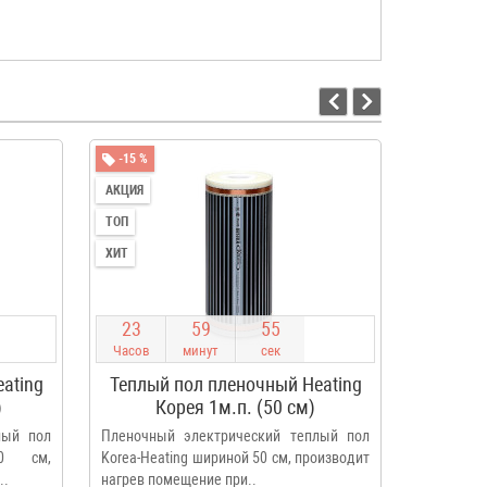
-15 %
-14 %
АКЦИЯ
ВЫГОДНОЕ
ТОП
АКЦИЯ
ХИТ
ТОП
ХИТ
2
3
5
9
5
4
2
3
Часов
минут
сек
Часов
ating
Теплый пол пленочный Heating
Само
)
Корея 1м.п. (50 см)
Enerp
пл
лый пол
Пленочный электрический теплый пол
Инфракр
00 см,
Korea-Heating шириной 50 см, производит
пленка En
..
нагрев помещение при..
для устано