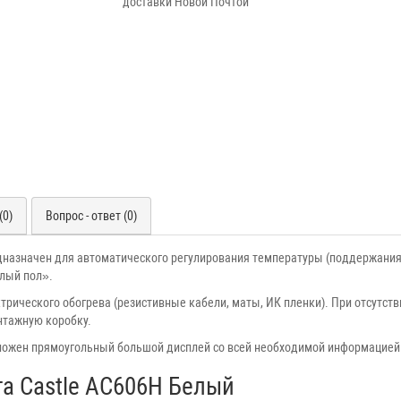
доставки Новой Почтой
(0)
Вопрос - ответ (0)
дназначен для автоматического регулирования температуры (поддержания
лый пол».
ического обогрева (резистивные кабели, маты, ИК пленки). При отсутств
нтажную коробку.
ложен прямоугольный большой дисплей со всей необходимой информацией 
а Castle АС606H Белый