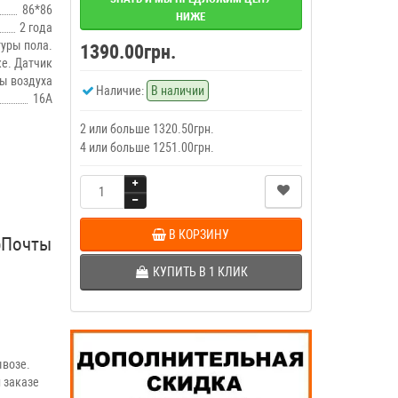
86*86
НИЖЕ
2 года
уры пола.
1390.00грн.
ке. Датчик
ы воздуха
Наличие:
В наличии
16А
2 или больше 1320.50грн.
4 или больше 1251.00грн.
В КОРЗИНУ
рПочты
КУПИТЬ В 1 КЛИК
возе.
 заказе