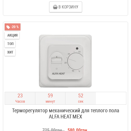
В КОРЗИНУ
-20 %
АКЦИЯ
ТОП
ХИТ
2
3
5
9
5
1
Часов
минут
сек
Терморегулятор механический для теплого пола
ALFA HEAT MEX
725.00грн.
580.00грн.