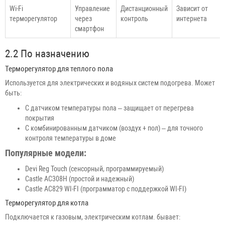
Wi-Fi
Управление
Дистанционный
Зависит от
терморегулятор
через
контроль
интернета
смартфон
2.2 По назначению
Терморегулятор для теплого пола
Используется для электрических и водяных систем подогрева. Может
быть:
С датчиком температуры пола – защищает от перегрева
покрытия
С комбинированным датчиком (воздух + пол) – для точного
контроля температуры в доме
Популярные модели:
Devi Reg Touch (сенсорный, программируемый)
Castle AC308H (простой и надежный)
Castle AC829 WI-FI (программатор с поддержкой WI-FI)
Терморегулятор для котла
Подключается к газовым, электрическим котлам. бывает: