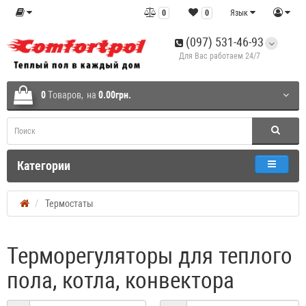
0
0
Язык
(097) 531-46-93
Для Вас работаем 24/7
0
Tоваров,
на
0.00грн.
Категории
Термостаты
Терморегуляторы для теплого
пола, котла, конвектора