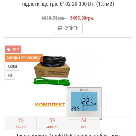
підлоги, що гріє 6102-20 300 Вт. (1,5 м2)
6818.75грн.
5455.00грн.
КУПИТИ
-20 %
ВИГІДНА ПРОПОЗИЦІЯ
АКЦІЯ
ХІТ
2
3
5
9
5
3
Годин
хвилин
сек
Тепла підлога Arnold Rak Premium кабель для