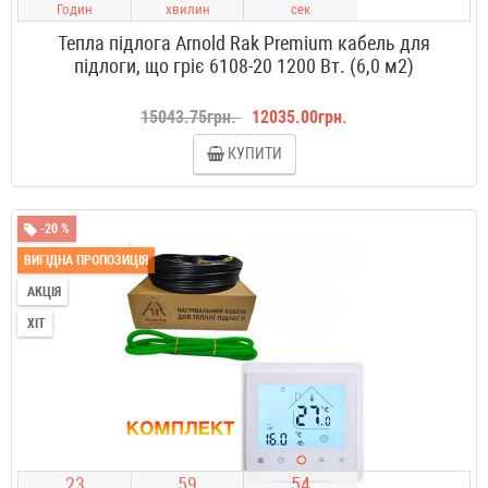
Годин
хвилин
сек
Тепла підлога Arnold Rak Premium кабель для
підлоги, що гріє 6108-20 1200 Вт. (6,0 м2)
15043.75грн.
12035.00грн.
КУПИТИ
-20 %
ВИГІДНА ПРОПОЗИЦІЯ
АКЦІЯ
ХІТ
2
3
5
9
5
3