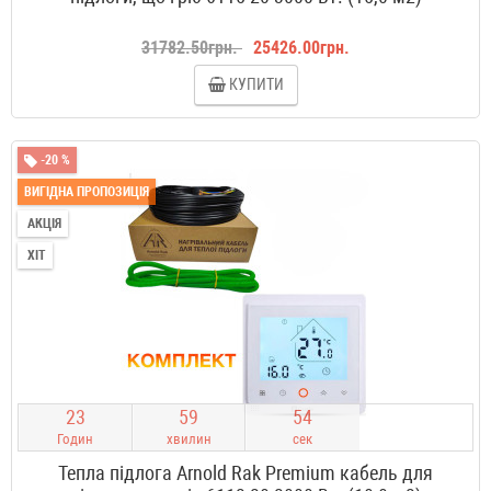
31782.50грн.
25426.00грн.
КУПИТИ
-20 %
ВИГІДНА ПРОПОЗИЦІЯ
АКЦІЯ
ХІТ
2
3
5
9
5
3
Годин
хвилин
сек
Тепла підлога Arnold Rak Premium кабель для