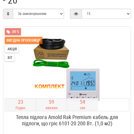
- 20
-20 %
ВИГІДНА ПРОПОЗИЦІЯ
АКЦІЯ
ХІТ
2
3
5
9
5
3
Годин
хвилин
сек
Тепла підлога Arnold Rak Premium кабель для
підлоги, що гріє 6101-20 200 Вт. (1,0 м2)