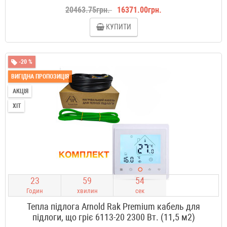
20463.75грн.
16371.00грн.
КУПИТИ
-20 %
ВИГІДНА ПРОПОЗИЦІЯ
АКЦІЯ
ХІТ
2
3
5
9
5
3
Годин
хвилин
сек
Тепла підлога Arnold Rak Premium кабель для
підлоги, що гріє 6113-20 2300 Вт. (11,5 м2)