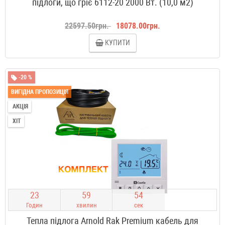
підлоги, що гріє 6112-20 2000 Вт. (10,0 м2)
22597.50грн.
18078.00грн.
КУПИТИ
-20 %
ВИГІДНА ПРОПОЗИЦІЯ
АКЦІЯ
ХІТ
2
3
5
9
5
3
Годин
хвилин
сек
Тепла підлога Arnold Rak Premium кабель для