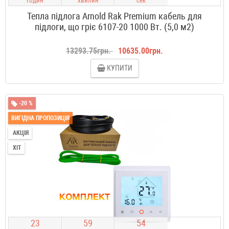
Годин
хвилин
сек
Тепла підлога Arnold Rak Premium кабель для
підлоги, що гріє 6107-20 1000 Вт. (5,0 м2)
13293.75грн.
10635.00грн.
КУПИТИ
-20 %
ВИГІДНА ПРОПОЗИЦІЯ
АКЦІЯ
ХІТ
2
3
5
9
5
3