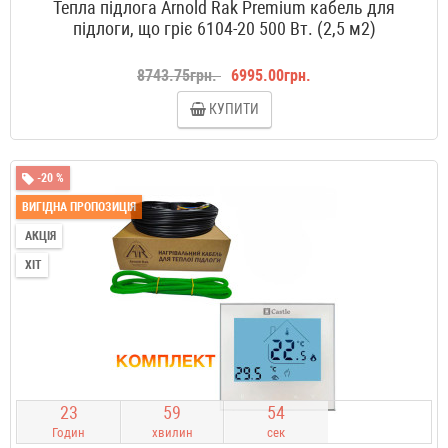
Тепла підлога Arnold Rak Premium кабель для
підлоги, що гріє 6104-20 500 Вт. (2,5 м2)
8743.75грн.
6995.00грн.
КУПИТИ
-20 %
ВИГІДНА ПРОПОЗИЦІЯ
АКЦІЯ
ХІТ
2
3
5
9
5
3
Годин
хвилин
сек