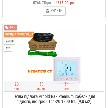
5768.75грн.
4615.00грн.
КУПИТИ
-20 %
ВИГІДНА ПРОПОЗИЦІЯ
АКЦІЯ
ХІТ
2
3
5
9
5
3
Годин
хвилин
сек
Тепла підлога Arnold Rak Premium кабель для
підлоги, що гріє 6111-20 1800 Вт. (9,0 м2)