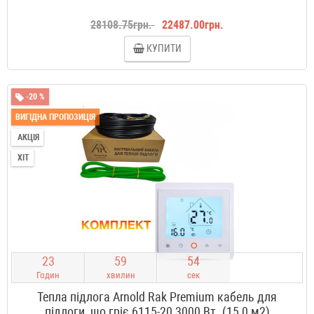
28108.75грн.
22487.00грн.
КУПИТИ
-20 %
ВИГІДНА ПРОПОЗИЦІЯ
АКЦІЯ
ХІТ
2
3
5
9
5
3
Годин
хвилин
сек
Тепла підлога Arnold Rak Premium кабель для
підлоги, що гріє 6115-20 3000 Вт. (15,0 м2)