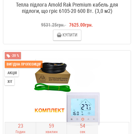
Тепла підлога Arnold Rak Premium кабель для
підлоги, що гріє 6105-20 600 Вт. (3,0 м2)
9531.25грн.
7625.00грн.
КУПИТИ
-20 %
ВИГІДНА ПРОПОЗИЦІЯ
АКЦІЯ
ХІТ
2
3
5
9
5
3
Годин
хвилин
сек