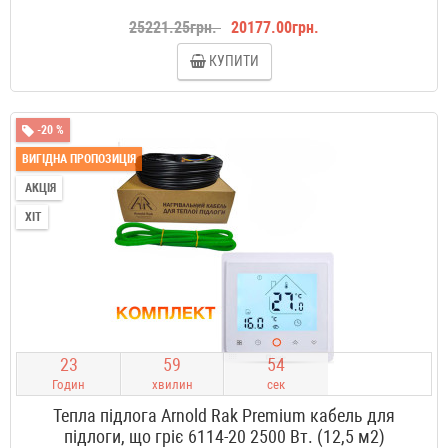
25221.25грн.
20177.00грн.
КУПИТИ
-20 %
ВИГІДНА ПРОПОЗИЦІЯ
АКЦІЯ
ХІТ
2
3
5
9
5
3
Годин
хвилин
сек
Тепла підлога Arnold Rak Premium кабель для
підлоги, що гріє 6114-20 2500 Вт. (12,5 м2)