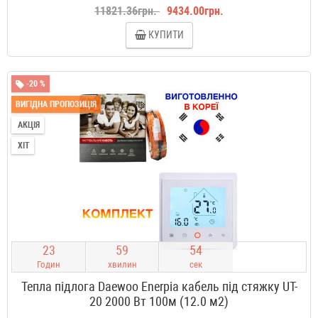
11821.36грн.
9434.00грн.
КУПИТИ
-20 %
ВИГІДНА ПРОПОЗИЦІЯ
АКЦІЯ
ХІТ
2
3
5
9
5
3
Годин
хвилин
сек
Тепла підлога Daewoo Enerpia кабель під стяжку UT-
20 2000 Вт 100м (12.0 м2)