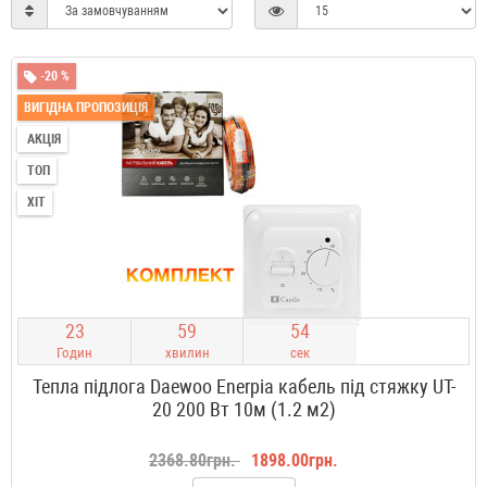
-20 %
ВИГІДНА ПРОПОЗИЦІЯ
АКЦІЯ
ТОП
ХІТ
2
3
5
9
5
3
Годин
хвилин
сек
Тепла підлога Daewoo Enerpia кабель під стяжку UT-
20 200 Вт 10м (1.2 м2)
2368.80грн.
1898.00грн.