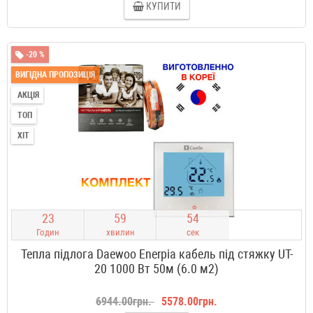
КУПИТИ
-20 %
ВИГІДНА ПРОПОЗИЦІЯ
АКЦІЯ
ТОП
ХІТ
2
3
5
9
5
3
Годин
хвилин
сек
Тепла підлога Daewoo Enerpia кабель під стяжку UT-
20 1000 Вт 50м (6.0 м2)
6944.00грн.
5578.00грн.