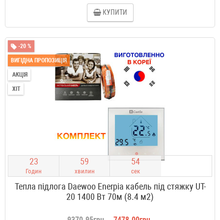
КУПИТИ
-20 %
ВИГІДНА ПРОПОЗИЦІЯ
АКЦІЯ
ХІТ
2
3
5
9
5
3
Годин
хвилин
сек
Тепла підлога Daewoo Enerpia кабель під стяжку UT-
20 1400 Вт 70м (8.4 м2)
9370.95грн.
7478.00грн.