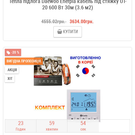
Тепла підлога Daewoo Enerpia кабель під стяжку UT-
20 600 Вт 30м (3.6 м2)
4555.02грн.
3634.00грн.
КУПИТИ
-20 %
ВИГІДНА ПРОПОЗИЦІЯ
АКЦІЯ
ХІТ
2
3
5
9
5
3
Годин
хвилин
сек