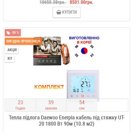
10650.38грн.
8501.00грн.
КУПИТИ
-20 %
ВИГІДНА ПРОПОЗИЦІЯ
АКЦІЯ
ХІТ
2
3
5
9
5
3
Годин
хвилин
сек
Тепла підлога Daewoo Enerpia кабель під стяжку UT-
20 1800 Вт 90м (10.8 м2)