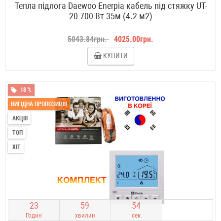
Тепла підлога Daewoo Enerpia кабель під стяжку UT-
20 700 Вт 35м (4.2 м2)
5043.84грн.
4025.00грн.
КУПИТИ
-18 %
ВИГІДНА ПРОПОЗИЦІЯ
АКЦІЯ
ТОП
ХІТ
2
3
5
9
5
3
Годин
хвилин
сек