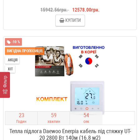
15942.56грн.
12578.00грн.
КУПИТИ
-10 %
ВИГІДНА ПРОПОЗИЦІЯ
АКЦІЯ
ХІТ
Фільтр
2
3
5
9
5
3
Годин
хвилин
сек
Тепла підлога Daewoo Enerpia кабель під стяжку UT-
20 2800 Вт 140м (16.8 м2)