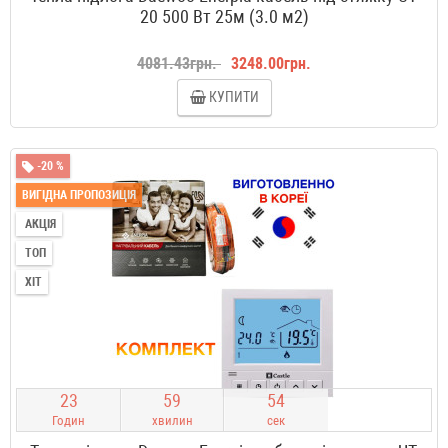
20 500 Вт 25м (3.0 м2)
4081.43грн.
3248.00грн.
КУПИТИ
-20 %
ВИГІДНА ПРОПОЗИЦІЯ
АКЦІЯ
ТОП
ХІТ
2
3
5
9
5
3
Годин
хвилин
сек