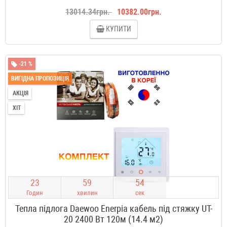
13014.34грн.
10382.00грн.
КУПИТИ
-21 %
ВИГІДНА ПРОПОЗИЦІЯ
АКЦІЯ
ХІТ
2
3
5
9
5
3
Годин
хвилин
сек
Тепла підлога Daewoo Enerpia кабель під стяжку UT-
20 2400 Вт 120м (14.4 м2)