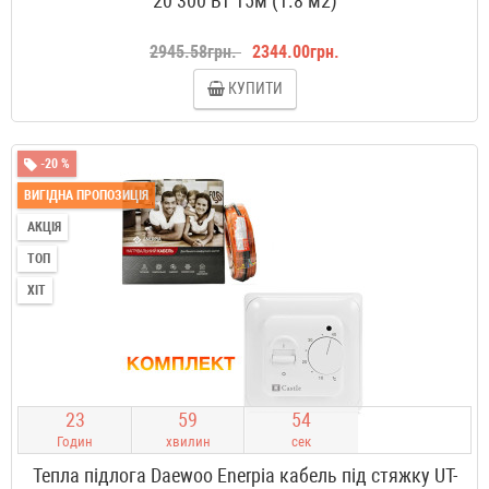
20 300 Вт 15м (1.8 м2)
2945.58грн.
2344.00грн.
КУПИТИ
-20 %
ВИГІДНА ПРОПОЗИЦІЯ
АКЦІЯ
ТОП
ХІТ
2
3
5
9
5
3
Годин
хвилин
сек
Тепла підлога Daewoo Enerpia кабель під стяжку UT-