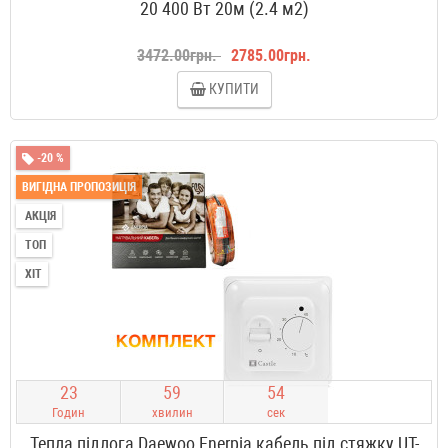
20 400 Вт 20м (2.4 м2)
3472.00грн.
2785.00грн.
КУПИТИ
-20 %
ВИГІДНА ПРОПОЗИЦІЯ
АКЦІЯ
ТОП
ХІТ
2
3
5
9
5
3
Годин
хвилин
сек
Тепла підлога Daewoo Enerpia кабель під стяжку UT-