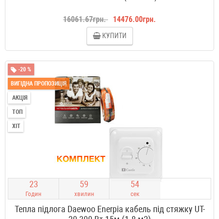
16061.67грн.
14476.00грн.
КУПИТИ
-20 %
ВИГІДНА ПРОПОЗИЦІЯ
АКЦІЯ
ТОП
ХІТ
2
3
5
9
5
3
Годин
хвилин
сек
Тепла підлога Daewoo Enerpia кабель під стяжку UT-