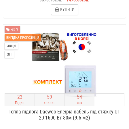
КУПИТИ
-20 %
ВИГІДНА ПРОПОЗИЦІЯ
АКЦІЯ
ХІТ
2
3
5
9
5
3
Годин
хвилин
сек
Тепла підлога Daewoo Enerpia кабель під стяжку UT-
20 1600 Вт 80м (9.6 м2)