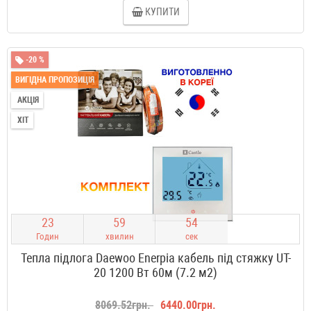
КУПИТИ
-20 %
ВИГІДНА ПРОПОЗИЦІЯ
АКЦІЯ
ХІТ
2
3
5
9
5
3
Годин
хвилин
сек
Тепла підлога Daewoo Enerpia кабель під стяжку UT-
20 1200 Вт 60м (7.2 м2)
8069.52грн.
6440.00грн.