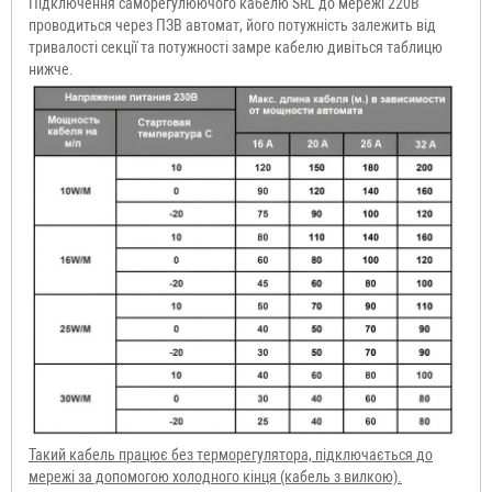
Підключення саморегулюючого кабелю SRL до мережі 220В
проводиться через ПЗВ автомат, його потужність залежить від
тривалості секції та потужності замре кабелю дивіться таблицю
нижче.
Такий кабель працює без терморегулятора, підключається до
мережі за допомогою холодного кінця (кабель з вилкою).