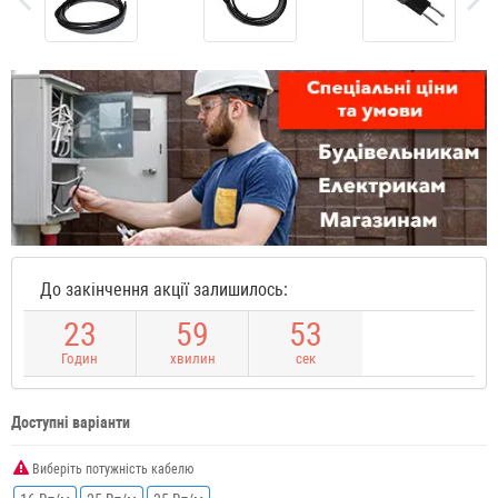
До закінчення акції залишилось:
2
3
5
9
5
3
Годин
хвилин
сек
Доступні варіанти
Виберіть потужність кабелю