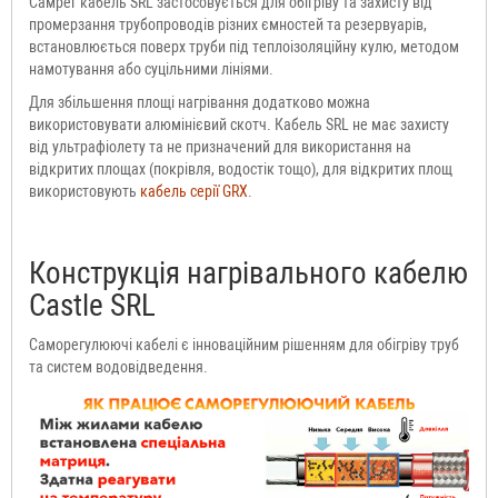
Самрег кабель SRL застосовується для обігріву та захисту від
промерзання трубопроводів різних ємностей та резервуарів,
встановлюється поверх труби під теплоізоляційну кулю, методом
намотування або суцільними лініями.
Для збільшення площі нагрівання додатково можна
використовувати алюмінієвий скотч. Кабель SRL не має захисту
від ультрафіолету та не призначений для використання на
відкритих площах (покрівля, водостік тощо), для відкритих площ
використовують
кабель серії GRX
.
Конструкція нагрівального кабелю
Castle SRL
Саморегулюючі кабелі є інноваційним рішенням для обігріву труб
та систем водовідведення.