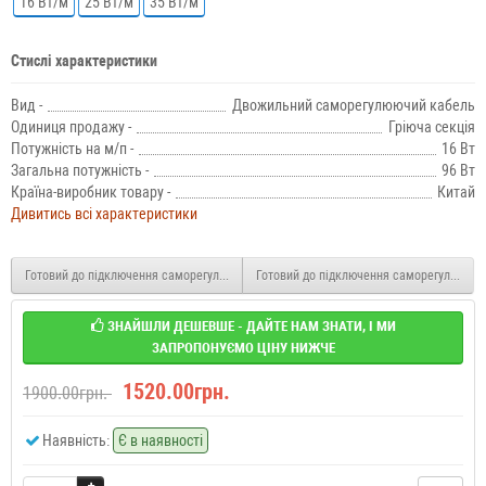
16 Вт/м
25 Вт/м
35 Вт/м
Стислі характеристики
Вид -
Двожильний саморегулюючий кабель
Одиниця продажу -
Гріюча секція
Потужність на м/п -
16 Вт
Загальна потужність -
96 Вт
Країна-виробник товару -
Китай
Дивитись всі характеристики
Готовий до підключення саморегулюючий кабель SRL для труб (5м.)
Готовий до підключення саморегулюючий 
ЗНАЙШЛИ ДЕШЕВШЕ - ДАЙТЕ НАМ ЗНАТИ, І МИ
ЗАПРОПОНУЄМО ЦІНУ НИЖЧЕ
1520.00грн.
1900.00грн.
Наявність:
Є в наявності