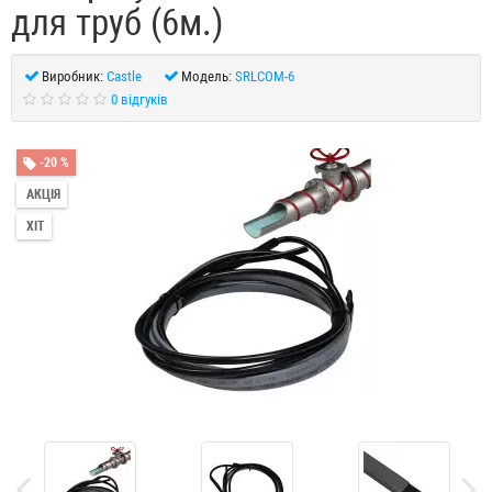
для труб (6м.)
Виробник:
Castle
Модель:
SRLCOM-6
0 відгуків
-20 %
АКЦІЯ
ХІТ