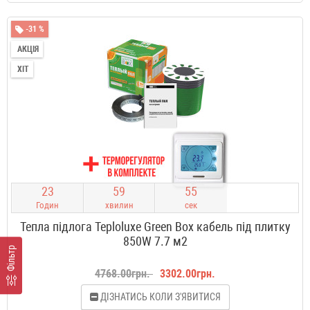
-31 %
АКЦІЯ
ХІТ
2
3
5
9
5
5
Годин
хвилин
сек
Тепла підлога Teploluxe Green Box кабель під плитку
850W 7.7 м2
Фільтр
4768.00грн.
3302.00грн.
ДІЗНАТИСЬ КОЛИ З'ЯВИТИСЯ