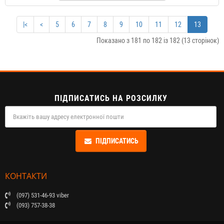
|<
<
5
6
7
8
9
10
11
12
13
Показано з 181 по 182 із 182 (13 сторінок)
ПІДПИСАТИСЬ НА РОЗСИЛКУ
ПІДПИСАТИСЬ
КОНТАКТИ
(097) 531-46-93 viber
(093) 757-38-38