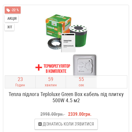
-22 %
АКЦІЯ
ХІТ
2
3
5
9
5
5
Годин
хвилин
сек
Тепла підлога Teploluxe Green Box кабель під плитку
500W 4.5 м2
2998.00грн.
2339.00грн.
ДІЗНАТИСЬ КОЛИ З'ЯВИТИСЯ