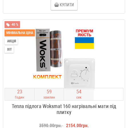
КУПИТИ
-40 %
МІНІМАЛЬНА ЦІНА
АКЦІЯ
ХІТ
2
3
5
9
5
3
Годин
хвилин
сек
Тепла підлога Woksmat 160 нагрівальні мати під
плитку
3590.00грн.
2154.00грн.