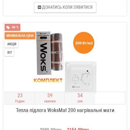
ДІЗНАТИСЬ КОЛИ З'ЯВИТИСЯ
-40 %
МІНІМАЛЬНА ЦІНА
АКЦІЯ
ХІТ
2
3
5
9
5
3
Годин
хвилин
сек
Тепла підлога WoksMat 200 нагрівальні мати
3590.00грн.
2154.00грн.