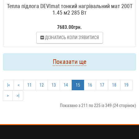
Тепла підлога DEVImat тонкий нагрівальний мат 200T
1.45 м2 285 Вт
7683.00грн.
ДІЗНАТИСЬ КОЛИ З'ЯВИТИСЯ
Показати ще
|<
<
11
12
13
14
15
16
17
18
19
>
>|
Показано з 211 по 225 із 349 (24 сторінок)