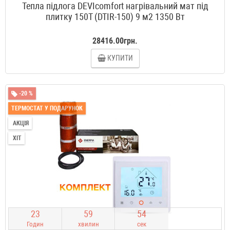
Тепла підлога DEVIcomfort нагрівальний мат під
плитку 150T (DTIR-150) 9 м2 1350 Вт
28416.00грн.
КУПИТИ
-20 %
ТЕРМОСТАТ У ПОДАРУНОК
АКЦІЯ
ХІТ
2
3
5
9
5
3
Годин
хвилин
сек