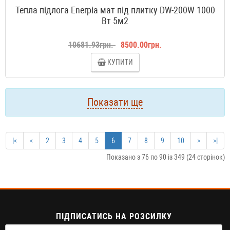
Тепла підлога Enerpia мат під плитку DW-200W 1000
Вт 5м2
10681.93грн.
8500.00грн.
КУПИТИ
Показати ще
|<
<
2
3
4
5
6
7
8
9
10
>
>|
Показано з 76 по 90 із 349 (24 сторінок)
ПІДПИСАТИСЬ НА РОЗСИЛКУ