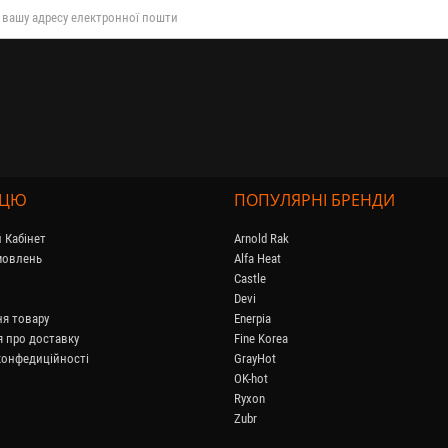
ПЦЮ
ПОПУЛЯРНІ БРЕНДИ
 Кабінет
Arnold Rak
амовлень
Alfa Heat
Castle
Devi
я товару
Enerpia
я про доставку
Fine Korea
конфедиційності
GrayHot
OK-hot
Ryxon
Zubr