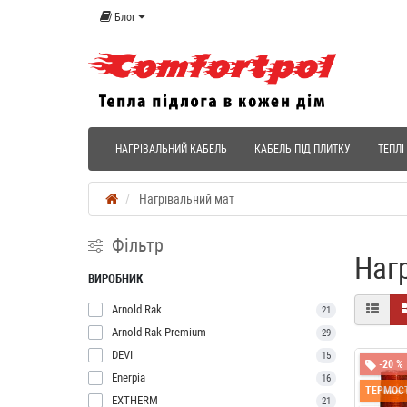
Блог
НАГРІВАЛЬНИЙ КАБЕЛЬ
КАБЕЛЬ ПІД ПЛИТКУ
ТЕПЛІ
Нагрівальний мат
Фільтр
Наг
ВИРОБНИК
Arnold Rak
21
Arnold Rak Premium
29
DEVI
15
-20 %
Enerpia
16
ТЕРМОСТ
EXTHERM
21