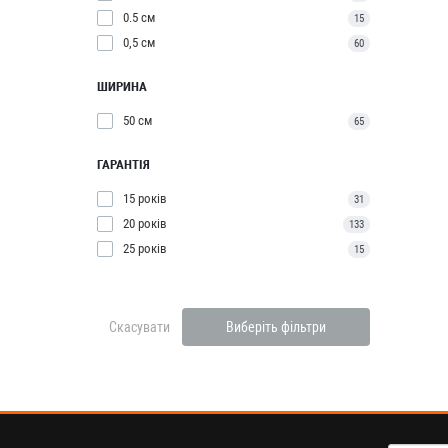
0.5 см
15
0,5 см
60
ШИРИНА
50 см
65
ГАРАНТІЯ
15 років
31
20 років
133
25 років
15
Скасувати
Виберіть фільтри