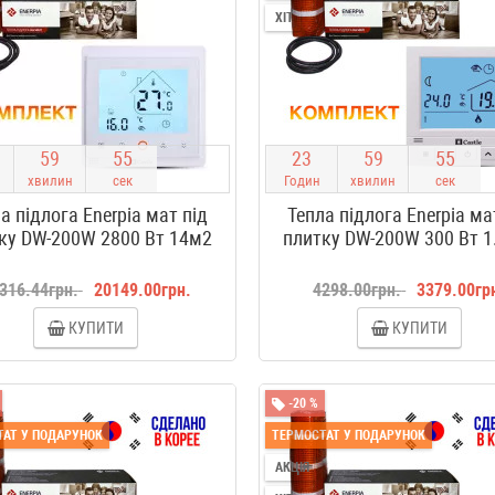
ХІТ
5
9
5
4
2
3
5
9
5
4
хвилин
сек
Годин
хвилин
сек
а підлога Enerpia мат під
Тепла підлога Enerpia ма
ку DW-200W 2800 Вт 14м2
плитку DW-200W 300 Вт 1
316.44грн.
20149.00грн.
4298.00грн.
3379.00гр
КУПИТИ
КУПИТИ
-20 %
АТ У ПОДАРУНОК
ТЕРМОСТАТ У ПОДАРУНОК
АКЦІЯ