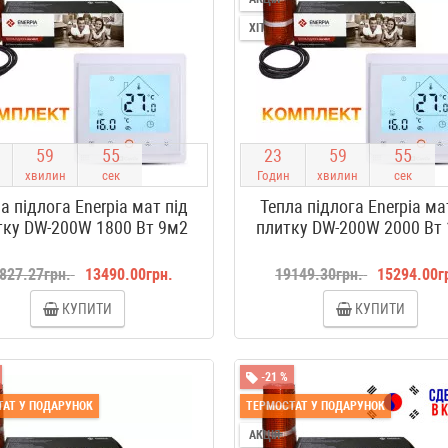
ХІТ
5
9
5
4
2
3
5
9
5
4
хвилин
сек
Годин
хвилин
сек
а підлога Enerpia мат під
Тепла підлога Enerpia ма
тку DW-200W 1800 Вт 9м2
плитку DW-200W 2000 Вт
827.27грн.
13490.00грн.
19149.30грн.
15294.00г
КУПИТИ
КУПИТИ
-21 %
АТ У ПОДАРУНОК
ТЕРМОСТАТ У ПОДАРУНОК
АКЦІЯ