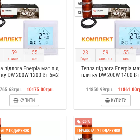
АКЦІЯ
ХІТ
5
9
5
4
2
3
5
9
5
4
хвилин
сек
Годин
хвилин
сек
а підлога Enerpia мат під
Тепла підлога Enerpia ма
тку DW-200W 1200 Вт 6м2
плитку DW-200W 1400 Вт
765.68грн.
10175.00грн.
14850.99грн.
11861.00г
КУПИТИ
КУПИТИ
-20 %
АТ У ПОДАРУНОК
ТЕРМОСТАТ У ПОДАРУНОК
АКЦІЯ