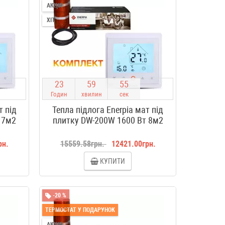
АКЦІЯ
ХІТ
2
3
5
9
5
4
Годин
хвилин
сек
т під
Тепла підлога Enerpia мат під
 7м2
плитку DW-200W 1600 Вт 8м2
рн.
15559.58грн.
12421.00грн.
КУПИТИ
-20 %
ТЕРМОСТАТ У ПОДАРУНОК
АКЦІЯ