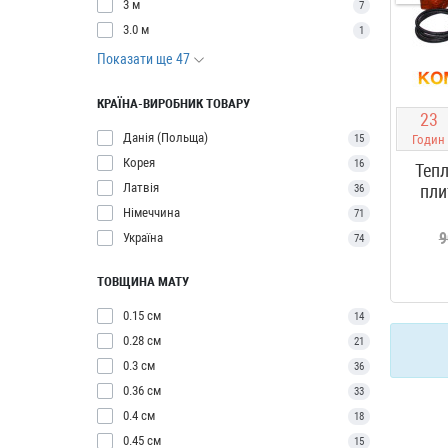
3 м
7
3.0 м
1
Показати ще 47
КРАЇНА-ВИРОБНИК ТОВАРУ
2
3
Данія (Польща)
15
Годин
Корея
16
Тепл
Латвія
пли
36
Німеччина
71
9
Україна
74
ТОВЩИНА МАТУ
0.15 см
14
0.28 см
21
0.3 см
36
0.36 см
33
0.4 см
18
0.45 см
15