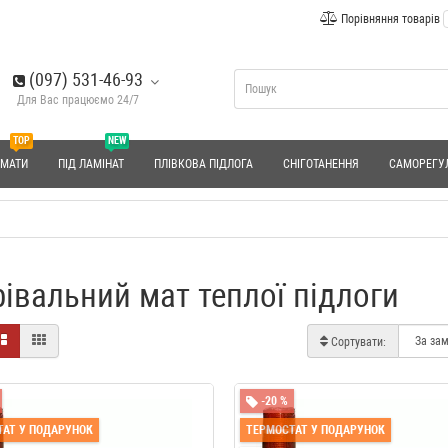
Порівняння товарів
(097) 531-46-93
Для Вас працюємо 24/7
TOP
NEW
 МАТИ
ПІД ЛАМІНАТ
ПЛІВКОВА ПІДЛОГА
СНІГОТАНЕННЯ
САМОРЕГУ
рівальний мат теплої підлоги
Сортувати:
-20 %
АТ У ПОДАРУНОК
ТЕРМОСТАТ У ПОДАРУНОК