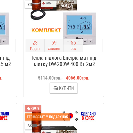
ХІТ
2
3
5
9
5
4
Годин
хвилин
сек
т під
Тепла підлога Enerpia мат під
.5 м2
плитку DW-200W 400 Вт 2м2
н.
5114.00грн.
4066.00грн.
КУПИТИ
-20 %
ТЕРМОСТАТ У ПОДАРУНОК
АКЦІЯ