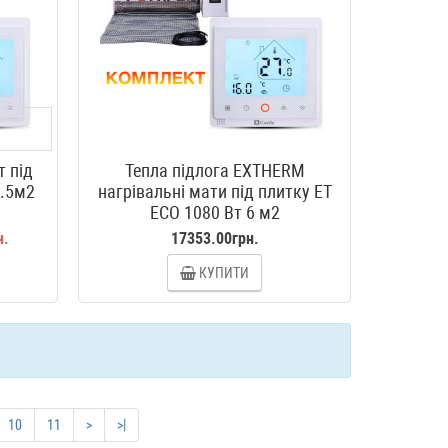
т під
Тепла підлога EXTHERM
4.5м2
нагрівальні мати під плитку ЕТ
ЕСО 1080 Вт 6 м2
н.
17353.00грн.
КУПИТИ
10
11
>
>|