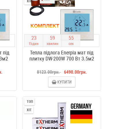
ХІТ
2
3
5
9
5
4
Годин
хвилин
сек
т під
Тепла підлога Enerpia мат під
 3м2
плитку DW-200W 700 Вт 3.5м2
н.
8123.00грн.
6490.00грн.
КУПИТИ
ТОП
ХІТ