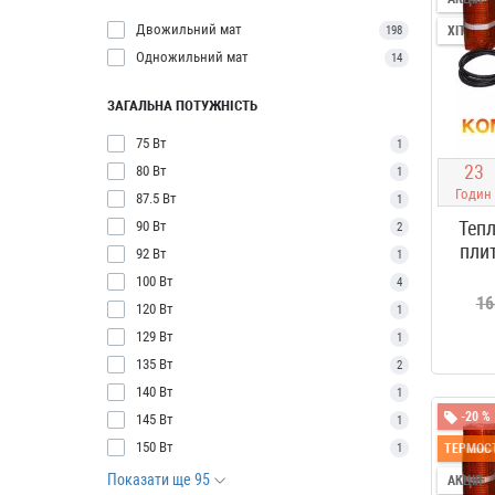
Двожильний мат
198
ХІТ
Одножильний мат
14
ЗАГАЛЬНА ПОТУЖНІСТЬ
75 Вт
1
2
3
80 Вт
1
Годин
87.5 Вт
1
Тепл
90 Вт
2
пли
92 Вт
1
100 Вт
4
16
120 Вт
1
129 Вт
1
135 Вт
2
140 Вт
1
-20 %
145 Вт
1
150 Вт
1
ТЕРМОСТ
Показати ще 95
АКЦІЯ