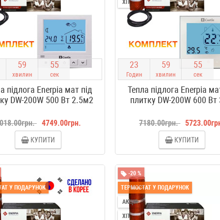
ХІТ
5
9
5
4
2
3
5
9
5
4
хвилин
сек
Годин
хвилин
сек
а підлога Enerpia мат під
Тепла підлога Enerpia ма
ку DW-200W 500 Вт 2.5м2
плитку DW-200W 600 Вт
018.00грн.
4749.00грн.
7180.00грн.
5723.00гр
КУПИТИ
КУПИТИ
-20 %
АТ У ПОДАРУНОК
ТЕРМОСТАТ У ПОДАРУНОК
АКЦІЯ
ХІТ