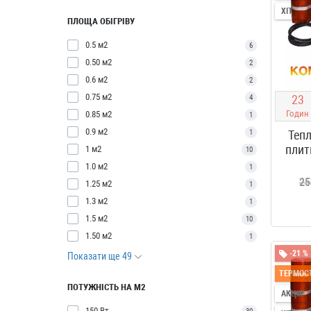
ХІТ
ПЛОЩА ОБІГРІВУ
0.5 м2
6
0.50 м2
2
0.6 м2
2
0.75 м2
2
3
4
Годин
0.85 м2
1
0.9 м2
1
Тепл
плит
1 м2
10
1.0 м2
1
25
1.25 м2
1
1.3 м2
1
1.5 м2
10
1.50 м2
1
-21 %
Показати ще 49
ТЕРМОСТ
ПОТУЖНІСТЬ НА М2
АКЦІЯ
150 Вт