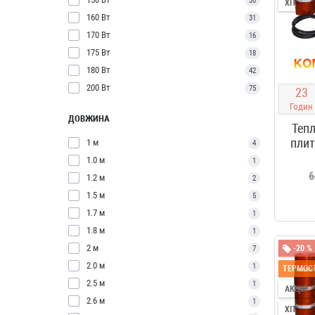
30
ХІТ
160 Вт
31
170 Вт
16
175 Вт
18
180 Вт
42
200 Вт
75
2
3
Годин
ДОВЖИНА
Тепл
плит
1 м
4
1.0 м
1
6
1.2 м
2
1.5 м
5
1.7 м
1
1.8 м
1
2 м
-20 %
7
2.0 м
1
ТЕРМОСТ
2.5 м
1
АКЦІЯ
2.6 м
1
ХІТ