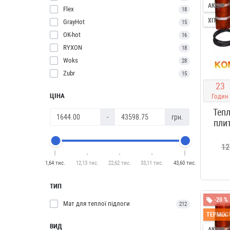
АКЦІЯ
Flex
18
ХІТ
GrayHot
15
OK-hot
16
RYXON
18
Woks
28
Zubr
15
2
3
ЦІНА
Годин
Тепл
-
грн.
пли
12
1,64 тис.
12,13 тис.
22,62 тис.
33,11 тис.
43,60 тис.
ТИП
-20 %
Мат для теплої підлоги
212
ТЕРМОСТ
ВИД
АКЦІЯ