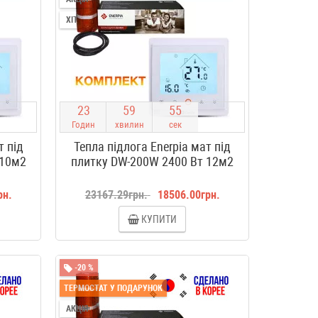
ХІТ
2
3
5
9
5
4
Годин
хвилин
сек
т під
Тепла підлога Enerpia мат під
 10м2
плитку DW-200W 2400 Вт 12м2
рн.
23167.29грн.
18506.00грн.
КУПИТИ
-20 %
ТЕРМОСТАТ У ПОДАРУНОК
АКЦІЯ