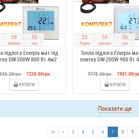
5
9
5
4
2
3
5
9
5
4
хвилин
сек
Годин
хвилин
сек
а підлога Enerpia мат під
Тепла підлога Enerpia ма
тку DW-200W 800 Вт 4м2
плитку DW-200W 900 Вт 
048.26грн.
7230.00грн.
9778.66грн.
7801.00гр
КУПИТИ
КУПИТИ
Показати ще
|<
<
3
4
5
6
7
8
9