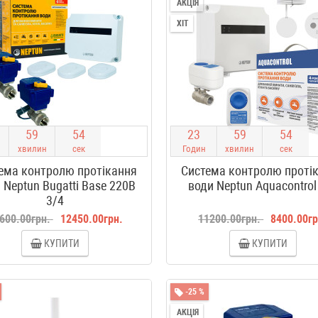
АКЦІЯ
ХІТ
5
9
5
4
2
3
5
9
5
4
хвилин
сек
Годин
хвилин
сек
ема контролю протікання
Система контролю проті
 Neptun Bugatti Base 220B
води Neptun Aquacontrol
3/4
600.00грн.
12450.00грн.
11200.00грн.
8400.00гр
КУПИТИ
КУПИТИ
-25 %
АКЦІЯ