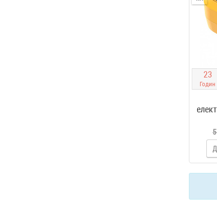
2
3
Годин
елек
5
Д