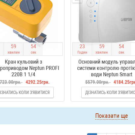
5
9
5
4
2
3
5
9
5
4
хвилин
сек
Годин
хвилин
сек
Кран кульовий з
Основний модуль управл
троприводом Neptun PROFI
системи контролю проті
220В 1 1/4
води Neptun Smart
723.00грн.
4292.25грн.
5579.00грн.
4184.25гр
ІЗНАТИСЬ КОЛИ З'ЯВИТИСЯ
ДІЗНАТИСЬ КОЛИ З'ЯВИТИ
Показати ще