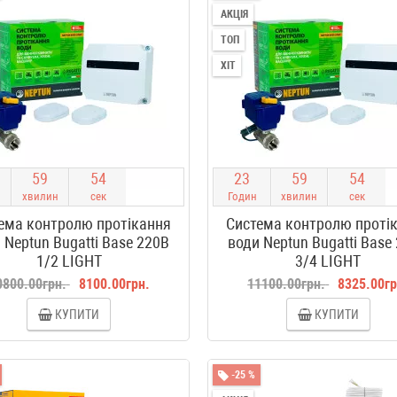
АКЦІЯ
ТОП
ХІТ
5
9
5
4
2
3
5
9
5
4
хвилин
сек
Годин
хвилин
сек
ема контролю протікання
Система контролю проті
 Neptun Bugatti Base 220B
води Neptun Bugatti Base
1/2 LIGHT
3/4 LIGHT
0800.00грн.
8100.00грн.
11100.00грн.
8325.00гр
КУПИТИ
КУПИТИ
-25 %