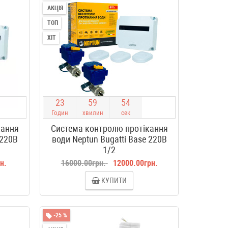
АКЦІЯ
ТОП
ХІТ
2
3
5
9
5
4
Годин
хвилин
сек
кання
Система контролю протікання
 220B
води Neptun Bugatti Base 220B
1/2
н.
16000.00грн.
12000.00грн.
КУПИТИ
-25 %