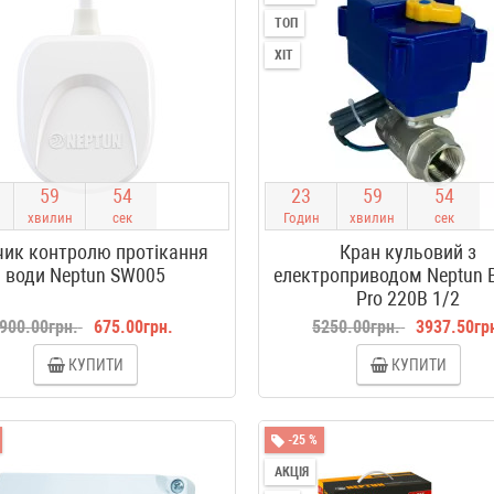
ТОП
ХІТ
5
9
5
4
2
3
5
9
5
4
хвилин
сек
Годин
хвилин
сек
чик контролю протікання
Кран кульовий з
води Neptun SW005
електроприводом Neptun B
Pro 220В 1/2
900.00грн.
675.00грн.
5250.00грн.
3937.50гр
КУПИТИ
КУПИТИ
-25 %
АКЦІЯ