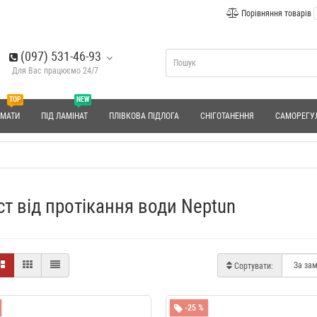
Порівняння товарів
(097) 531-46-93
Для Вас працюємо 24/7
TOP
NEW
 МАТИ
ПІД ЛАМІНАТ
ПЛІВКОВА ПІДЛОГА
СНІГОТАНЕННЯ
САМОРЕГУ
ст від протікання води Neptun
Сортувати:
-25 %