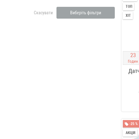
ТОП
Скасувати
Виберіть фільтри
ХІТ
2
3
Годин
Дат
-25 %
АКЦІЯ