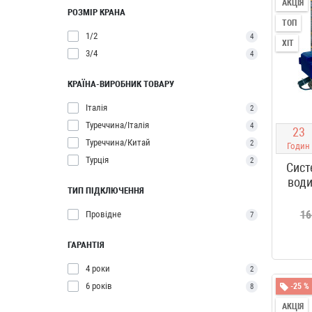
АКЦІЯ
РОЗМІР КРАНА
ТОП
1/2
4
ХІТ
3/4
4
КРАЇНА-ВИРОБНИК ТОВАРУ
Італія
2
Туреччина/Італія
4
2
3
Туреччина/Китай
2
Годин
Турція
2
Сист
води
ТИП ПІДКЛЮЧЕННЯ
16
Провідне
7
ГАРАНТІЯ
4 роки
2
6 років
-25 %
8
АКЦІЯ