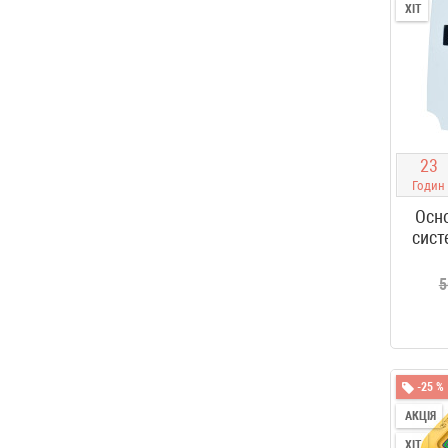
ХІТ
2
3
Годин
Осн
сист
5
-25 %
АКЦІЯ
ХІТ