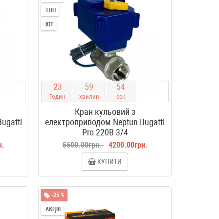
ТОП
ХІТ
2
3
5
9
5
4
Годин
хвилин
сек
Кран кульовий з
ugatti
електроприводом Neptun Bugatti
Pro 220В 3/4
н.
5600.00грн.
4200.00грн.
КУПИТИ
-25 %
АКЦІЯ