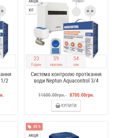
АКЦІЯ
ХІТ
2
3
5
9
5
4
Годин
хвилин
сек
кання
Система контролю протікання
 1/2
води Neptun Aquacontrol 3/4
н.
11600.00грн.
8700.00грн.
КУПИТИ
-25 %
АКЦІЯ