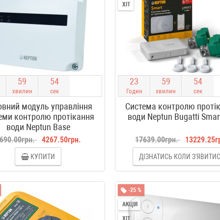
ХІТ
5
9
5
4
2
3
5
9
5
4
хвилин
сек
Годин
хвилин
сек
овний модуль управління
Система контролю проті
еми контролю протікання
води Neptun Bugatti Smar
води Neptun Base
690.00грн.
4267.50грн.
17639.00грн.
13229.25г
КУПИТИ
ДІЗНАТИСЬ КОЛИ З'ЯВИТИ
-25 %
АКЦІЯ
ХІТ