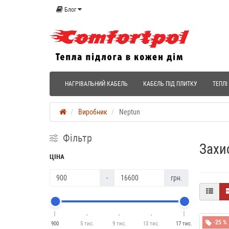
Блог
НАГРІВАЛЬНИЙ КАБЕЛЬ
КАБЕЛЬ ПІД ПЛИТКУ
ТЕПЛІ
Виробник
Neptun
Фільтр
Захи
ЦІНА
-
грн.
-25 %
900
5 тис.
9 тис.
13 тис.
17 тис.