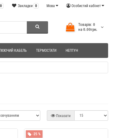
0
Закладки
0
Мова
Особистий кабінет
Товарів:
0
на
0.00грн.
ЛЮЮЧИЙ КАБЕЛЬ
ТЕРМОСТАТИ
НЕПТУН
Показати
-25 %