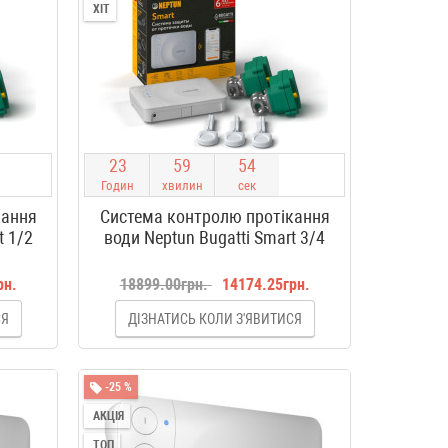
ХІТ
2
3
5
9
5
4
Годин
хвилин
сек
кання
Система контролю протікання
t 1/2
води Neptun Bugatti Smart 3/4
рн.
18899.00грн.
14174.25грн.
СЯ
ДІЗНАТИСЬ КОЛИ З'ЯВИТИСЯ
-25 %
АКЦІЯ
ТОП