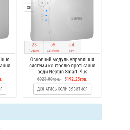
ХІТ
2
3
5
9
5
4
Годин
хвилин
сек
іння
Основний модуль управління
кання
системи контролю протікання
води Neptun Smart Plus
н.
6923.00грн.
5192.25грн.
СЯ
ДІЗНАТИСЬ КОЛИ З'ЯВИТИСЯ