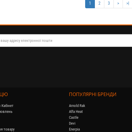
1
2
3
>
>|
ПЦЮ
ПОПУЛЯРНІ БРЕНДИ
 Кабінет
Arnold Rak
амовлень
Alfa Heat
Castle
Devi
я товару
Enerpia