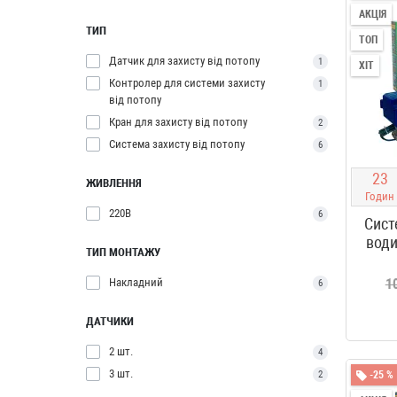
АКЦІЯ
ТИП
ТОП
Датчик для захисту від потопу
1
ХІТ
Контролер для системи захисту
1
від потопу
Кран для захисту від потопу
2
Система захисту від потопу
6
2
3
ЖИВЛЕННЯ
Годин
220В
6
Сист
води
ТИП МОНТАЖУ
Накладний
1
6
ДАТЧИКИ
2 шт.
4
3 шт.
2
-25 %