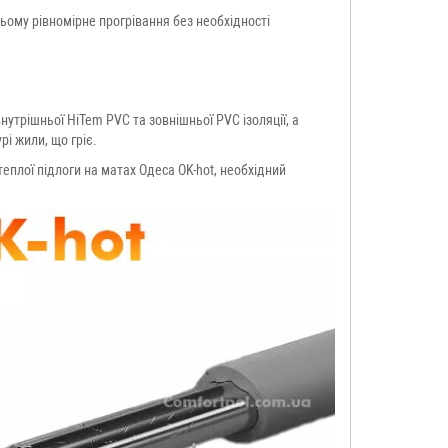
 цьому рівномірне прогрівання без необхідності
утрішньої HiTem PVC та зовнішньої PVC ізоляції, а
і жили, що гріє.
еплої підлоги на матах Одеса OK-hot, необхідний