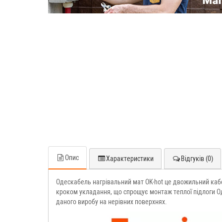
Опис
Характеристики
Відгуків (0)
Одеcкабель нагрівальний мат OK-hot це двожильний кабел
кроком укладання, що спрощує монтаж теплої підлоги Оде
даного виробу на нерівних поверхнях.