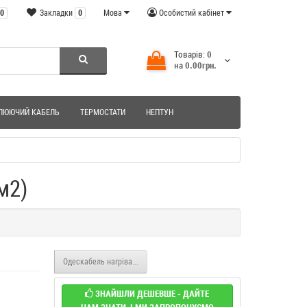
0
Закладки
0
Мова
Особистий кабінет
Товарів:
0
на
0.00грн.
ЛЮЮЧИЙ КАБЕЛЬ
ТЕРМОСТАТИ
НЕПТУН
м2)
Одескабель нагрівальний мат OK-hot 145Вт 1.7x0.5м (0.85 м2)
ЗНАЙШЛИ ДЕШЕВШЕ - ДАЙТЕ