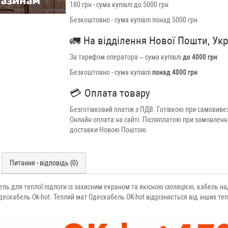
180 грн - сума купівлі до 5000 грн
Безкоштовно - сума купівлі понад 5000 грн
🚛
На відділення Нової Пошти, Ук
За тарифом оператора – сума купівлі
до 4000 грн
Безкоштовно - сума купівлі
понад 4000 грн
💳
Оплата товару
Безготівковий платіж з ПДВ. Готівкою при самовивез
Онлайн оплата на сайті. Післяплатою при замовленн
доставки Новою Поштою
Питання - відповідь (0)
ь для теплої підлоги із захисним екраном та якісною ізоляцією, кабель над
скабель Ok-hot. Теплий мат Одескабель OK-hot відрізняється від інших теп