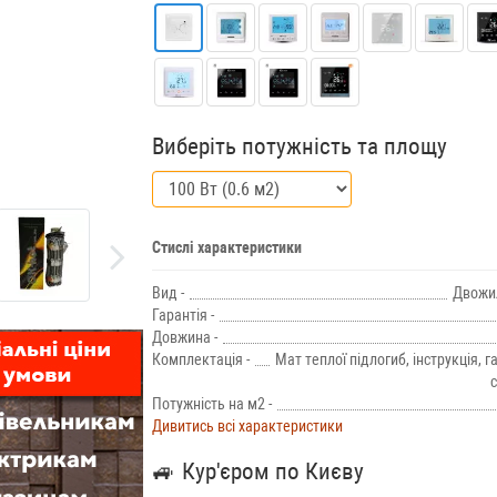
Виберіть потужність та площу
Стислі характеристики
Вид -
Двожи
Гарантія -
Довжина -
Комплектація -
Мат теплої підлогиб, інструкція, г
с
Потужність на м2 -
Дивитись всі характеристики
🚙
Кур'єром по Києву