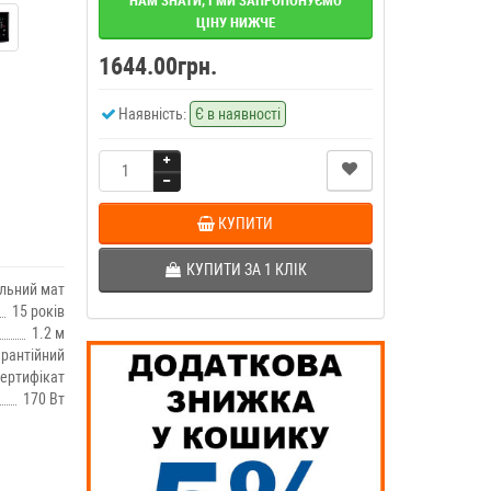
НАМ ЗНАТИ, І МИ ЗАПРОПОНУЄМО
ЦІНУ НИЖЧЕ
1644.00грн.
Наявність:
Є в наявності
КУПИТИ
КУПИТИ ЗА 1 КЛIК
льний мат
15 років
1.2 м
арантійний
ертифікат
170 Вт