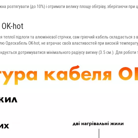
можна розтягувати (до 10%) і отримати велику площу обігріву, зберігаючи при
 OK-hot
теплої підлоги та алюмінієвої стрічки, сам гріючий кабель складається з вн
лю Одескабель OK-hot, не втрачає своїх властивостей при високій температур
дується дотримуватися мінімального радіусу вигину (3.5 см.). Для роботи т