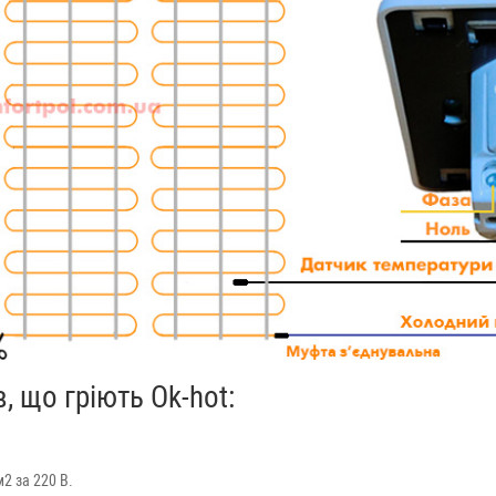
, що гріють Ok-hot:
м2 за 220 В.