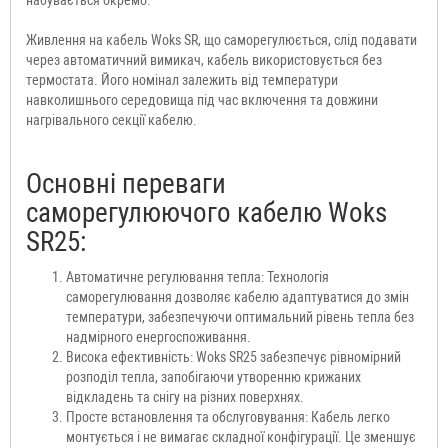
набувається окремо.
Живлення на кабель Woks SR, що саморегулюється, слід подавати
через автоматичний вимикач, кабель використовується без
термостата. Його номінал залежить від температури
навколишнього середовища під час включення та довжини
нагрівального секції кабелю.
Основні переваги
саморегулюючого кабелю Woks
SR25:
Автоматичне регулювання тепла: Технологія
саморегулювання дозволяє кабелю адаптуватися до змін
температури, забезпечуючи оптимальний рівень тепла без
надмірного енергоспоживання.
Висока ефективність: Woks SR25 забезпечує рівномірний
розподіл тепла, запобігаючи утворенню крижаних
відкладень та снігу на різних поверхнях.
Просте встановлення та обслуговування: Кабель легко
монтується і не вимагає складної конфігурації. Це зменшує