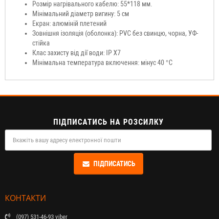
Розмір нагрівального кабелю: 55*118 мм.
Мінімальний діаметр вигину: 5 см
Екран: алюміній плетений
Зовнішня ізоляція (оболонка): PVC без свинцю, чорна, УФ-
стійка
Клас захисту від дії води: IP X7
Мінімальна температура включення: мінус 40 °С
ПІДПИСАТИСЬ НА РОЗСИЛКУ
ПІДПИСАТИСЬ
КОНТАКТИ
(097) 531-46-93 viber