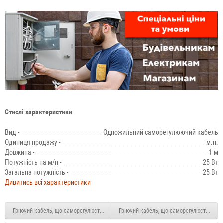
Стислі характеристики
Вид -
Одножильний саморегулюючий кабель
Одиниця продажу -
м.п.
Довжина -
1 м
Потужність на м/п -
25 Вт
Загальна потужність -
25 Вт
Дивитись всі характеристики
Гріючий кабель, що саморегулюється Woks SR-25 25Вт/м 100м
Гріючий кабель, що саморегулюється Ryx