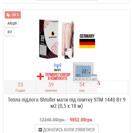
-20 %
АКЦІЯ
ХІТ
2
3
5
9
5
3
Годин
хвилин
сек
Тепла підлога Shtoller мати під плитку STM 1440 Вт 9
м2 (0,5 х 18 м)
12346.00грн.
9852.00грн.
ДІЗНАТИСЬ КОЛИ З'ЯВИТИСЯ