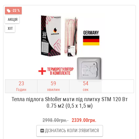
-22 %
АКЦІЯ
ХІТ
2
3
5
9
5
3
Годин
хвилин
сек
Тепла підлога Shtoller мати під плитку STM 120 Вт
0.75 м2 (0,5 х 1,5 м)
2998.00грн.
2339.00грн.
ДІЗНАТИСЬ КОЛИ З'ЯВИТИСЯ