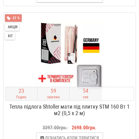
-21 %
АКЦІЯ
ХІТ
2
3
5
9
5
3
Годин
хвилин
сек
Тепла підлога Shtoller мати під плитку STM 160 Вт 1
м2 (0,5 х 2 м)
3397.00грн.
2698.00грн.
ДІЗНАТИСЬ КОЛИ З'ЯВИТИСЯ