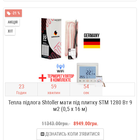
-21 %
АКЦІЯ
ХІТ
2
3
5
9
5
3
Годин
хвилин
сек
Тепла підлога Shtoller мати під плитку STM 1280 Вт 9
м2 (0,5 х 16 м)
11343.00грн.
8949.00грн.
ДІЗНАТИСЬ КОЛИ З'ЯВИТИСЯ