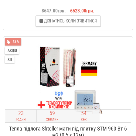
8647.00грн.
6523.00грн.
ДІЗНАТИСЬ КОЛИ З'ЯВИТИСЯ
-23 %
АКЦІЯ
ХІТ
2
3
5
9
5
3
Годин
хвилин
сек
Тепла підлога Shtoller мати під плитку STM 960 Вт 6
м2 (0,5 х 12м)