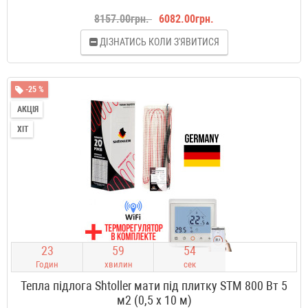
8157.00грн.
6082.00грн.
ДІЗНАТИСЬ КОЛИ З'ЯВИТИСЯ
-25 %
АКЦІЯ
ХІТ
2
3
5
9
5
3
Годин
хвилин
сек
Тепла підлога Shtoller мати під плитку STM 800 Вт 5
м2 (0,5 х 10 м)