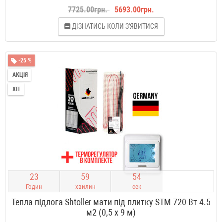
7725.00грн.
5693.00грн.
ДІЗНАТИСЬ КОЛИ З'ЯВИТИСЯ
-25 %
АКЦІЯ
ХІТ
2
3
5
9
5
3
Годин
хвилин
сек
Тепла підлога Shtoller мати під плитку STM 720 Вт 4.5
м2 (0,5 х 9 м)