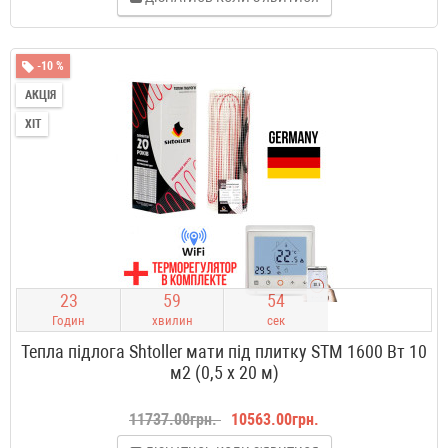
-10 %
АКЦІЯ
ХІТ
2
3
5
9
5
3
Годин
хвилин
сек
Тепла підлога Shtoller мати під плитку STM 1600 Вт 10
м2 (0,5 х 20 м)
11737.00грн.
10563.00грн.