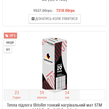
9537.00грн.
7318.00грн.
ДІЗНАТИСЬ КОЛИ З'ЯВИТИСЯ
-20 %
АКЦІЯ
ХІТ
2
3
5
9
5
3
Годин
хвилин
сек
Тепла підлога Shtoller тонкий нагрівальний мат STM