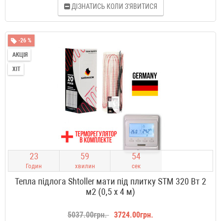
ДІЗНАТИСЬ КОЛИ З'ЯВИТИСЯ
-26 %
АКЦІЯ
ХІТ
2
3
5
9
5
3
Годин
хвилин
сек
Тепла підлога Shtoller мати під плитку STM 320 Вт 2
м2 (0,5 х 4 м)
5037.00грн.
3724.00грн.