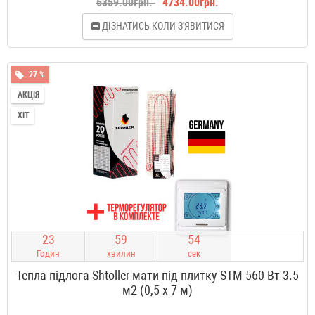
6359.00грн.
4734.00грн.
ДІЗНАТИСЬ КОЛИ З'ЯВИТИСЯ
-27 %
АКЦІЯ
ХІТ
2
3
5
9
5
3
Годин
хвилин
сек
Тепла підлога Shtoller мати під плитку STM 560 Вт 3.5
м2 (0,5 х 7 м)