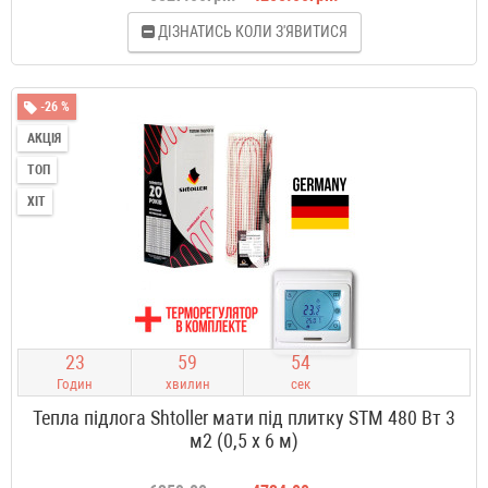
ДІЗНАТИСЬ КОЛИ З'ЯВИТИСЯ
-26 %
АКЦІЯ
ТОП
ХІТ
2
3
5
9
5
3
Годин
хвилин
сек
Тепла підлога Shtoller мати під плитку STM 480 Вт 3
м2 (0,5 х 6 м)