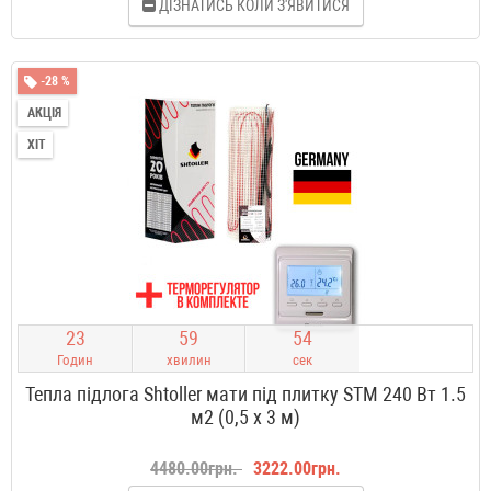
ДІЗНАТИСЬ КОЛИ З'ЯВИТИСЯ
-28 %
АКЦІЯ
ХІТ
2
3
5
9
5
3
Годин
хвилин
сек
Тепла підлога Shtoller мати під плитку STM 240 Вт 1.5
м2 (0,5 х 3 м)
4480.00грн.
3222.00грн.