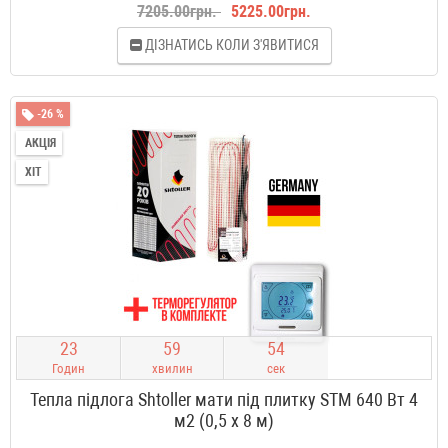
7205.00грн.
5225.00грн.
ДІЗНАТИСЬ КОЛИ З'ЯВИТИСЯ
-26 %
АКЦІЯ
ХІТ
2
3
5
9
5
3
Годин
хвилин
сек
Тепла підлога Shtoller мати під плитку STM 640 Вт 4
м2 (0,5 х 8 м)