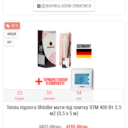
ДІЗНАТИСЬ КОЛИ З'ЯВИТИСЯ
-27 %
АКЦІЯ
ХІТ
2
3
5
9
5
3
Годин
хвилин
сек
Тепла підлога Shtoller мати під плитку STM 400 Вт 2.5
м2 (0,5 х 5 м)
5827.00грн.
4255.00грн.