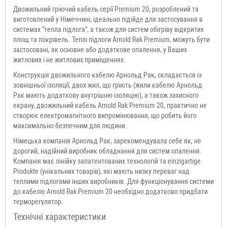
Двожильний гріючий кабель серії Premium 20, розроблений та
виготовлений у Німеччині, ідеально підійде для застосування в
системах "тепла підлога", а також для систем обігріву відкритих
площ та покрівель. Теплі підлоги Arnold Rak Premium, можуть бути
застосовані, як основне або додаткове опалення, у Ваших
житлових і не житлових приміщеннях.
Конструкція двожильного кабелю Арнольд Рак, складається із
зовнішньої ізоляції, двох жил, що гріють (жили кабелю Арнольд
Рак мають додаткову внутрішню ізоляцію), а також захисного
екрану, двожильний кабель Arnold Rak Premium 20, практично не
створює електромагнітного випромінювання, що робить його
максимально безпечним для людини .
Німецька компанія Арнольд Рак, зарекомендувала себе як, не
дорогий, надійний виробник обладнання для систем опалення.
Компанія має лінійку запатентованих технологій та einzigartige
Produkte (унікальних товарів), які мають низку переваг над
теплими підлогами інших виробників. Для функціонування системи
до кабелю Arnold Rak Premium 20 необхідно додатково придбати
терморегулятор.
Технічні характеристики