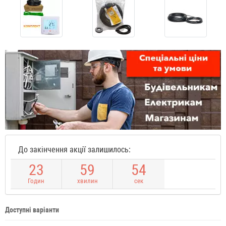
До закінчення акції залишилось:
2
3
5
9
5
4
Годин
хвилин
сек
Доступні варіанти