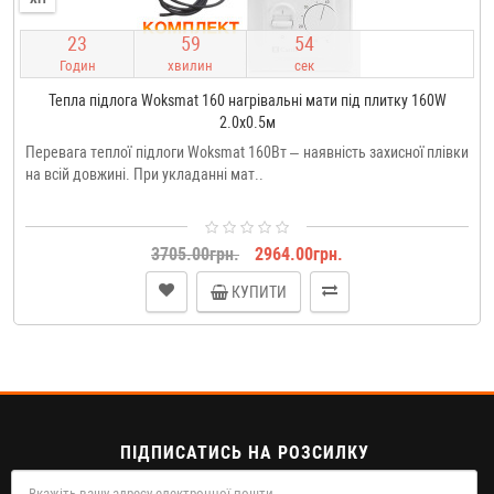
2
3
5
9
5
4
Годин
хвилин
сек
Тепла підлога Woksmat 160 нагрівальні мати під плитку 160W
2.0x0.5м
Перевага теплої підлоги Woksmat 160Вт – наявність захисної плівки
на всій довжині. При укладанні мат..
3705.00грн.
2964.00грн.
КУПИТИ
ПІДПИСАТИСЬ НА РОЗСИЛКУ