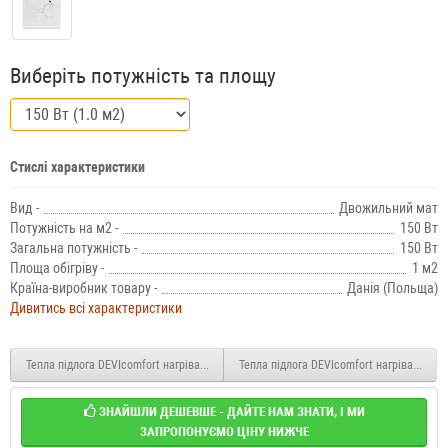
Виберіть потужність та площу
Стислі характеристики
Вид -
Двожильний мат
Потужність на м2 -
150 Вт
Загальна потужність -
150 Вт
Площа обігріву -
1 м2
Країна-виробник товару -
Данія (Польща)
Дивитись всі характеристики
Тепла підлога DEVIcomfort нагрівальний мат під плитку 150T (DTIR-150) 0.5 м2 75 В
Тепла підлога DEVIcomfort нагрівальний м
ЗНАЙШЛИ ДЕШЕВШЕ - ДАЙТЕ НАМ ЗНАТИ, І МИ
ЗАПРОПОНУЄМО ЦІНУ НИЖЧЕ