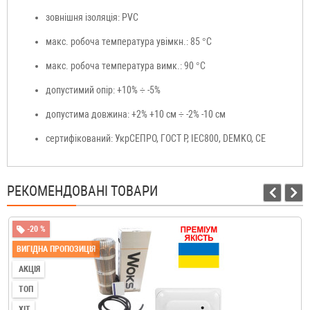
зовнішня ізоляція: PVС
макс. робоча температура увімкн.: 85 °C
макс. робоча температура вимк.: 90 °C
допустимий опір: +10% ÷ -5%
допустима довжина: +2% +10 см ÷ -2% -10 см
сертифікований: УкрСЕПРО, ГОСТ Р, IEC800, DEMKO, CE
РЕКОМЕНДОВАНІ ТОВАРИ
-20 %
ВИГІДНА ПРОПОЗИЦІЯ
АКЦІЯ
ТОП
ХІТ