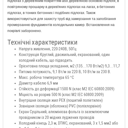
підлогах з дерев'яним покриттям або дерев'яною основою підлоги, в
повітряному прошарку в дерев'яних підлогах на лагах, в бетонних
підлогах, в тонких бетонних і подібних підлогах. Також
використовується для захисту труб від замерзання та запобігання
промерзанню фундаментів холодильних камер. Встановлення на
покрівлі заборонено.
Технічні
характеристики
Напруга живлення, 220-240В, 50Гц
Конструкція Круглий, двожильний, екранований, один
холодний кабель, що підводить.
Орієнтовна площа укладання, м2 (135...170 Вт/м2) 9,3...11,7
Питома потужність, 9,1 Вт/м за 220 В, 10 Вт/м за 230 В.
Макс. робоча температура 65 °C
Діаметр кабелю 6,9 мм
Стійкість до деформації 1500 N (клас М2 IEC 60800:2009)
Міцність на розрив 500 N (клас М2 IEC 60800:2009)
Внутрішня ізоляція жил PEX (пошитий поліетилен)
Зовнішня ізоляція (оболонка) PVC (поліхлорвініл)
Екран Суцільний, алюмінієва фольга із заземлюючим
провідником із 20 мідних луджених проводів
Холодний кінець 2,3 м, DTWC, екранований, 3 х 1,5 мм2 або