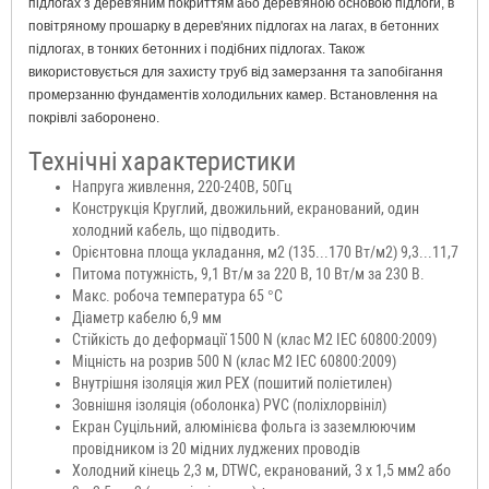
підлогах з дерев'яним покриттям або дерев'яною основою підлоги, в
повітряному прошарку в дерев'яних підлогах на лагах, в бетонних
підлогах, в тонких бетонних і подібних підлогах. Також
використовується для захисту труб від замерзання та запобігання
промерзанню фундаментів холодильних камер. Встановлення на
покрівлі заборонено.
Технічні
характеристики
Напруга живлення, 220-240В, 50Гц
Конструкція Круглий, двожильний, екранований, один
холодний кабель, що підводить.
Орієнтовна площа укладання, м2 (135...170 Вт/м2) 9,3...11,7
Питома потужність, 9,1 Вт/м за 220 В, 10 Вт/м за 230 В.
Макс. робоча температура 65 °C
Діаметр кабелю 6,9 мм
Стійкість до деформації 1500 N (клас М2 IEC 60800:2009)
Міцність на розрив 500 N (клас М2 IEC 60800:2009)
Внутрішня ізоляція жил PEX (пошитий поліетилен)
Зовнішня ізоляція (оболонка) PVC (поліхлорвініл)
Екран Суцільний, алюмінієва фольга із заземлюючим
провідником із 20 мідних луджених проводів
Холодний кінець 2,3 м, DTWC, екранований, 3 х 1,5 мм2 або