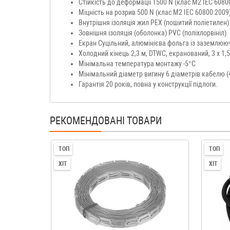
Стійкість до деформації 1500 N (клас М2 IEC 6080
Міцність на розрив 500 N (клас М2 IEC 60800:2009
Внутрішня ізоляція жил PEX (пошитий поліетилен)
Зовнішня ізоляція (оболонка) PVC (поліхлорвініл)
Екран Суцільний, алюмінієва фольга із заземлюю
Холодний кінець 2,3 м, DTWC, екранований, 3 х 1,5
Мінімальна температура монтажу -5°C
Мінімальний діаметр вигину 6 діаметрів кабелю (
Гарантія 20 років, повна у конструкції підлоги.
РЕКОМЕНДОВАНІ ТОВАРИ
ТОП
ТОП
ХІТ
ХІТ