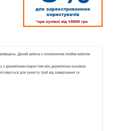
 приміщень. Даний кабель є оновленням лінійки кабелів
гах з дерев'яним покриттям або дерев'яною основою
ристовується для захисту труб від замерзання та