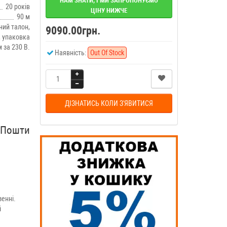
НАМ ЗНАТИ, І МИ ЗАПРОПОНУЄМО
20 років
ЦІНУ НИЖЧЕ
90 м
ний талон,
9090.00грн.
, упаковка
м за 230 В.
Наявність:
Out Of Stock
ДІЗНАТИСЬ КОЛИ З'ЯВИТИСЯ
рПошти
енні.
і