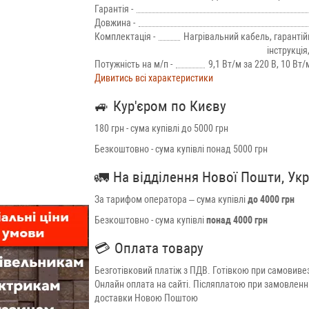
Гарантія -
Довжина -
Комплектація -
Нагрівальний кабель, гарантій
інструкція
Потужність на м/п -
9,1 Вт/м за 220 В, 10 Вт/
Дивитись всі характеристики
🚙
Кур'єром по Києву
180 грн - сума купівлі до 5000 грн
Безкоштовно - сума купівлі понад 5000 грн
🚛
На відділення Нової Пошти, Ук
За тарифом оператора – сума купівлі
до 4000 грн
Безкоштовно - сума купівлі
понад 4000 грн
💳
Оплата товару
Безготівковий платіж з ПДВ. Готівкою при самовивез
Онлайн оплата на сайті. Післяплатою при замовленн
доставки Новою Поштою