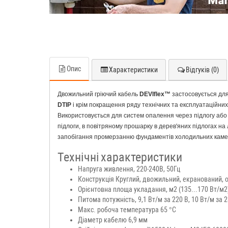
Опис
Характеристики
Відгуків (0)
Двожильний гріючий кабель
DEVIflex™
застосовується для
DTIP
і крім покращення ряду технічних та експлуатаційних
Використовується для систем опалення через підлогу або 
підлоги, в повітряному прошарку в дерев'яних підлогах на 
запобігання промерзанню фундаментів холодильних камер
Технічні
характеристики
Напруга живлення, 220-240В, 50Гц
Конструкція Круглий, двожильний, екранований, 
Орієнтовна площа укладання, м2 (135...170 Вт/м2) 
Питома потужність, 9,1 Вт/м за 220 В, 10 Вт/м за 2
Макс. робоча температура 65 °C
Діаметр кабелю 6,9 мм