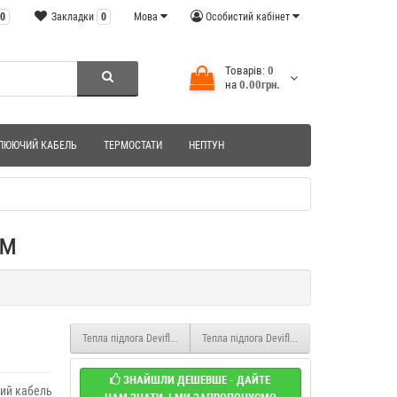
0
Закладки
0
Мова
Особистий кабінет
Товарів:
0
на
0.00грн.
ЛЮЮЧИЙ КАБЕЛЬ
ТЕРМОСТАТИ
НЕПТУН
0м
Тепла підлога Deviflex Нагрівальний кабель 10T 790 Вт 80м
Тепла підлога Deviflex Нагрівальний кабел
ЗНАЙШЛИ ДЕШЕВШЕ - ДАЙТЕ
ий кабель