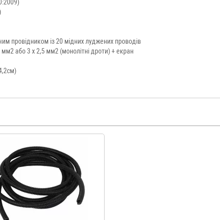
0:2009)
)
чим провідником із 20 мідних луджених проводів
 мм2 або 3 х 2,5 мм2 (монолітні дроти) + екран
4,2см)