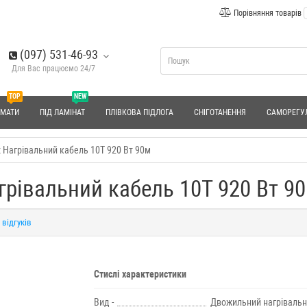
Порівняння товарів
(097) 531-46-93
Для Вас працюємо 24/7
TOP
NEW
 МАТИ
ПІД ЛАМІНАТ
ПЛІВКОВА ПІДЛОГА
СНІГОТАНЕННЯ
САМОРЕГУ
ex Нагрівальний кабель 10T 920 Вт 90м
агрівальний кабель 10T 920 Вт 9
 відгуків
Стислі характеристики
Вид -
Двожильний нагрівальн